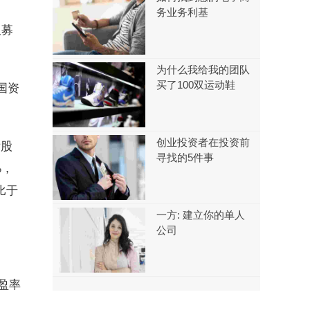
务业务利基
板募
为什么我给我的团队
买了100双运动鞋
国资
创业投资者在投资前
后股
寻找的5件事
%，
比于
一方: 建立你的单人
公司
盈率