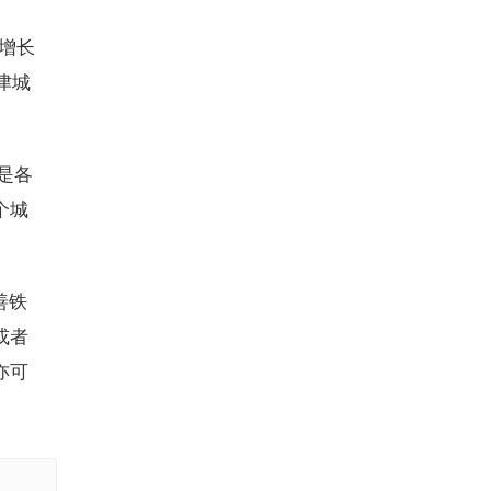
快增长
津城
是各
个城
善铁
或者
亦可