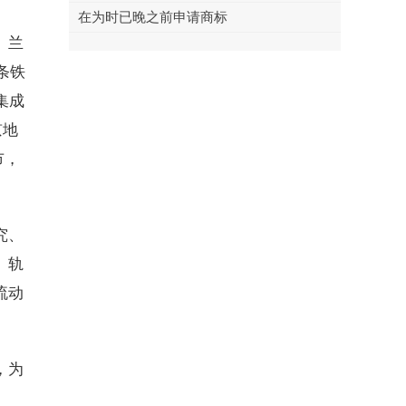
在为时已晚之前申请商标
、兰
条铁
集成
京地
市，
究、
、轨
流动
，为