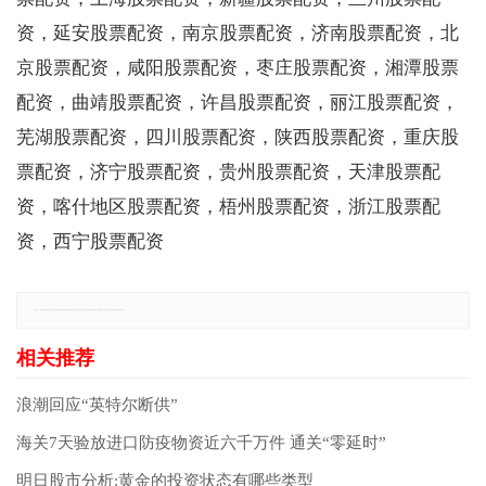
资，延安股票配资，南京股票配资，济南股票配资，北
京股票配资，咸阳股票配资，枣庄股票配资，湘潭股票
配资，曲靖股票配资，许昌股票配资，丽江股票配资，
芜湖股票配资，四川股票配资，陕西股票配资，重庆股
票配资，济宁股票配资，贵州股票配资，天津股票配
资，喀什地区股票配资，梧州股票配资，浙江股票配
资，西宁股票配资
免责声明：本网站所有信息仅供参考，不做交易和服务的根据，如自行使用本网资料发生偏差，本站概不负责，亦不负任何法律责任。如有侵权行为，请第一时间联系我们修改或删除，多谢。
浪潮回应“英特尔断供”
海关7天验放进口防疫物资近六千万件 通关“零延时”
明日股市分析:黄金的投资状态有哪些类型