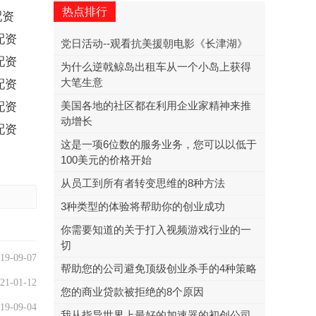
热点排行
配资
配资
党日活动--观看抗美援朝电影《长津湖》
配资
为什么逆戟鲸岛出租车从一个小岛上获得
大笔生意
配资
美国各地的社区都在利用企业家精神来推
配资
动增长
配资
这是一项6位数的服务业务，您可以以低于
100美元的价格开始
从员工到所有者转变思维的8种方法
3种类型的体验将帮助你的创业成功
你需要知道的关于打入视频游戏行业的一
切
19-09-07
帮助您的公司避免顶级创业杀手的4种策略
21-01-12
您的商业贷款被拒绝的8个原因
19-09-04
我从指导世界上最好的加速器的初创公司