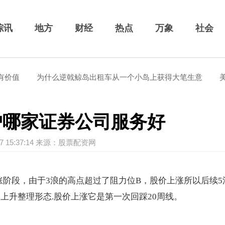
综讯
地方
财经
热点
万象
社会
价值
为什么逆戟鲸岛出租车从一个小岛上获得大笔生意
美国
户哪家证券公司服务好
-27 15:37:14 来源：股票配资网
涨阶段，由于3浪的高点超过了阻力位B，股价上涨所以后续5
上升整理形态.股价上涨它是第一次回踩20周线。