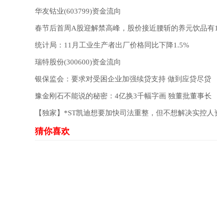
华友钴业(603799)资金流向
春节后首周A股迎解禁高峰，股价接近腰斩的养元饮品有1
统计局：11月工业生产者出厂价格同比下降1.5%
瑞特股份(300600)资金流向
银保监会：要求对受困企业加强续贷支持 做到应贷尽贷
豫金刚石不能说的秘密：4亿换3千幅字画 独董批董事长
【独家】*ST凯迪想要加快司法重整，但不想解决实控人