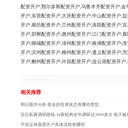
配资开户,鄂尔多斯配资开户,乌鲁木齐配资开户,金
开户,东营配资开户,大庆配资开户,中山配资开户,
开户,廊坊配资开户,兰州配资开户,洛阳配资开户,
开户,邯郸配资开户,惠州配资开户,江门配资开户,
开户,聊城配资开户,漳州配资开户,株洲配资开户,
开户,滨州配资开户,柳州配资开户,遵义配资开户,
开户,郴州配资开户,许昌配资开户,连云港配资开户
免责声明：本网站所有信息仅供参考，不做交易和服务的根据，如自行使用本网资料发生偏差，本站概不负责，亦不负任何法律责任。如有侵权行为，请第一时间联系我们修改或删除，多谢。
明日股市分析:黄金的投资状态有哪些类型
百亿私募调研路线:34家机构全年调研达3000多次 电子
平安证券股票开户具体流程有哪些