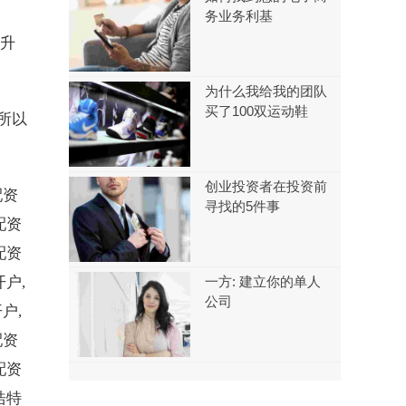
务业务利基
上升
为什么我给我的团队
买了100双运动鞋
所以
创业投资者在投资前
配资
寻找的5件事
配资
配资
户,
一方: 建立你的单人
公司
户,
配资
配资
浩特