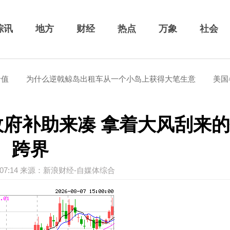
综讯
地方
财经
热点
万象
社会
为什么逆戟鲸岛出租车从一个小岛上获得大笔生意
美国各地的
政府补助来凑 拿着大风刮来
跨界
 12:07:14 来源：新浪财经-自媒体综合