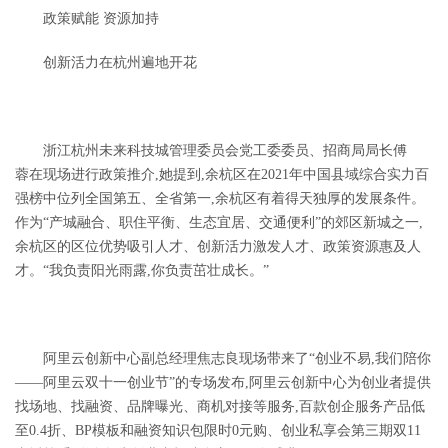
政策赋能
资源加持
创新活力在杭州遍地开花
浙江杭州未来科技城管理委员会党工委委员、招商局局长傅
蓉
在现场进行政策推介,她提到,余杭区在
2021
年
中国县域综合实力百
强榜中位列全国第五、全省第一,余杭区有着得天独厚的发展条件。
作为
“
产城融合、职住平衡、生态宜居、交通便利
”
的郊区新城之一,
余杭区的区位优势吸引人才、创新活力激发人才、政策资源惠及人
才。
“
我负责阳光雨露,你负责茁壮成长。
”
阿里云创新中心副总经理焦志良现场带来了
“
创业不易,我们陪你
——阿里云双十一创业节”的专场发布,阿里云创新中心为创业者提供
找场地、找融资、品牌曝光、商机对接等服务,百款创企服务产品低
至0.4折、BP模板和融资知识包限时0元购、创业私享会第三期双11