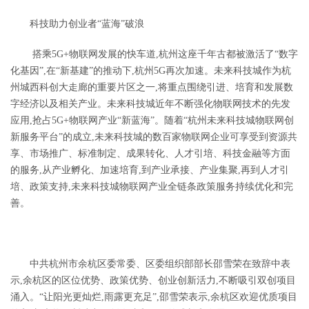
科技助力创业者
“
蓝海
”
破浪
搭乘
5G+
物联网发展的快车道,杭州这座千年古都被激活了
“
数字
化基因
”
,在
“
新基建
”
的推动下,杭州
5G
再次加速。未来科技城作为杭
州城西科创大走廊的重要片区之一,将重点围绕引进、培育和发展数
字经济以及相关产业。未来科技城近年不断强化物联网技术的先发
应用,抢占
5G+
物联网产业
“
新蓝海
”
。随着
“
杭州未来科技城物联网创
新服务平台
”
的成立,未来科技城的数百家物联网企业可享受到资源共
享、市场推广、标准制定、成果转化、人才引培、科技金融等方面
的服务,从产业孵化、加速培育,到产业承接、产业集聚,再到人才引
培、政策支持,未来科技城物联网产业全链条政策服务持续优化和完
善。
中共杭州市余杭区委常委、区委组织部部长邵雪荣在致辞中表
示,余杭区的区位优势、政策优势、创业创新活力,不断吸引双创项目
涌入。
“
让阳光更灿烂,雨露更充足
”,邵雪荣表示,余杭区欢迎优质项目