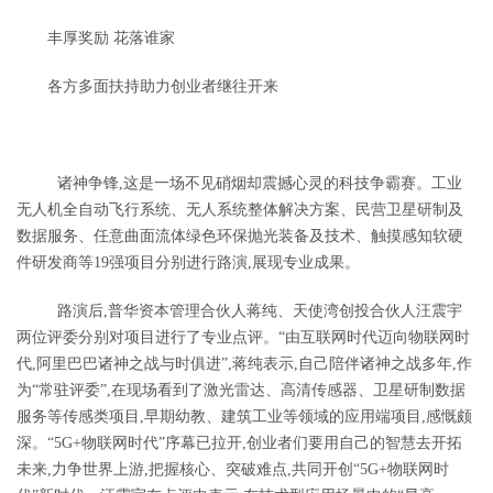
丰厚奖励
花落谁家
各方多面扶持助力创业者继往开来
诸神争锋,这是一场不见硝烟却震撼心灵的科技争霸赛。工业
无人机全自动飞行系统、无人系统整体解决方案、民营卫星研制及
数据服务、任意曲面流体绿色环保抛光装备及技术、触摸感知软硬
件研发商等
19强项目分别进行路演,展现专业成果。
路演后,普华资本管理合伙人蒋纯、天使湾创投合伙人汪震宇
两位评委分别对项目进行了专业点评。
“由互联网时代迈向物联网时
代,阿里巴巴诸神之战与时俱进”,蒋纯表示,自己陪伴诸神之战多年,作
为“常驻评委”,在现场看到了激光雷达、高清传感器、卫星研制数据
服务等传感类项目,早期幼教、建筑工业等领域的应用端项目
,
感慨颇
深。
“5G+物联网时代”序幕已拉开,创业者们要用自己的智慧去开拓
未来,力争世界上游,把握核心、突破难点,共同开创“5G+物联网时