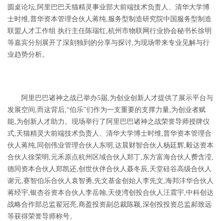
圆桌论坛,阿里巴巴天猫精灵事业部大前端技术负责人、清华大学博
士时维,普华资本管理合伙人蒋纯,
服务型制造研究院中国服务型制造
联盟人才工作组
执行主任
陈瑞红,
杭州市物联网行业协会秘书长徐明
等嘉宾分别展开了深刻独到的分享与探讨,为现场带来专业见解与行
业趋势分析。
阿里巴巴诸神之战已举办
5届,为创业创新人才提供了展示平台与
发展空间,而这背后,
“
伯乐
”们作为一支重要的支撑力量,为创业者赋
能,为创新人才助力。现场举行了阿里巴巴诸神之战荣誉导师授牌仪
式,天猫精灵大前端技术负责人、清华大学博士时维,普华资本管理合
伙人蒋纯,同创伟业管理合伙人东明,达晨财智合伙人杨廷辉,毅达资本
合伙人徐荣明,元禾原点杭州区域合伙人郑丁,东方富海合伙人费含滢,
德同资本合伙人郑凯还,创世伙伴合伙人聂冬辰,天堂硅谷高级合伙人
谢元,赛智伯乐合伙人袁智勇,先文基金创始人李先文,海邦沣华合伙人
蒋经宇,银杏谷资本合伙人李岳翰,天使湾创投合伙人汪震宇,中科创达
战略合作部总监翟冠亮,商盈投资副总裁陈颖,深创投投资总监郝致远
等获得荣誉导师称号。