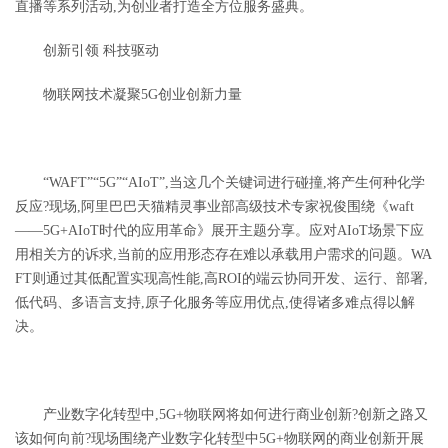
直播等系列活动,为创业者打造全方位服务盛典。
创新引领
科技驱动
物联网技术凝聚
5G
创业创新力量
“WAFT”“5G”“AIoT”
,当这几个关键词进行碰撞,将产生何种化学
反应?现场,阿里巴巴天猫精灵事业部高级技术专家祝俊围绕《
waft
——5G+AIoT
时代的应用革命》展开主题分享。应对
AIoT
场景下应
用相关方的诉求,当前的应用形态存在难以承载用户需求的问题。
WA
FT
则通过其低配置实现高性能,高
ROI的端云协同开发、运行、部署,
低代码、多语言支持,原子化服务等应用优点,使得诸多难点得以解
决。
产业数字化转型中,
5G+
物联网将如何进行商业创新?创新之路又
该如何向前?现场围绕产业数字化转型中
5G+
物联网的商业创新开展