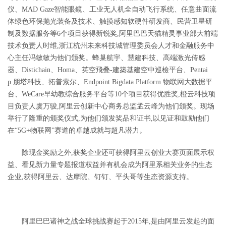
仪、
MAD Gaze
智能眼鏡、工业无人机全自动飞行系统、任意曲面流
体绿色环保抛光装备及技术、触摸感知软硬件研发商、民营卫星研
制及数据服务等
6个项目获得新锐奖,阿里巴巴天猫精灵事业部大前端
技术负责人时维,
浙江杭州未来科技城管理委员会人才和金融服务中
心主任冯敏敏
为
他们颁奖。蜂巢航宇、慧建科技、高端激光传感
器、
Distichain
、
Homa
、英空飛叠
-建築基建空中巡檢平台、
Pentai
p
朋塔科技、拓普索尔、
Endpoint Bigdata Platform
物联网大数据平
台、
WeCare早幼教综合服务平台等10个项目获得优胜奖,橙云科技项
目负责人虞万骏,阿里云创新中心商务总监孟云峰为他们颁奖。现场
举行了隆重的颁奖仪式,为他们颁发奖品和证书,以见证和鼓励他们
在
“
5G+物联网”赛道的卓越成就与超凡潜力。
除现金奖励之外,获奖企业还可获得阿里云创业大赛页面展示权
益、看见新力量专题报道权益并有机会成为阿里系相关业务的生态
企业,获得阿里云、达摩院、钉钉、平头哥等生态资源支持。
阿里巴巴诸神之战全球挑战赛起于
2015
年,是由阿里云发起的面