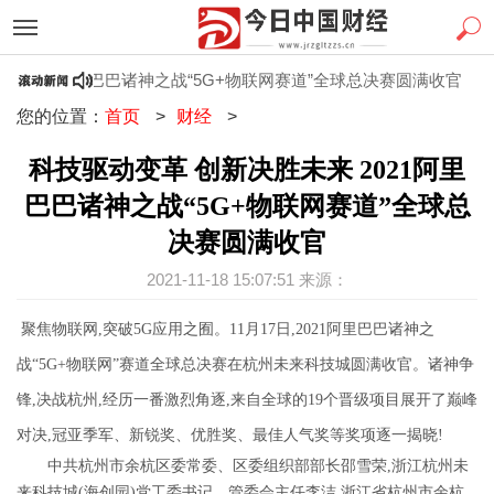
021阿里巴巴诸神之战“5G+物联网赛道”全球总决赛圆满收官
1
您的位置：
首页
>
财经
>
科技驱动变革 创新决胜未来 2021阿里
巴巴诸神之战“5G+物联网赛道”全球总
决赛圆满收官
2021-11-18 15:07:51 来源：
聚焦物联网,突破
5G
应用之囿。
11
月
17
日,
2021
阿里巴巴诸神之
战
“5G+
物联网
”
赛道全球总决赛在杭州未来科技城圆满收官。诸神争
锋,决战杭州,经历一番激烈角逐,来自全球的
19个晋级项目展开了巅峰
对决,冠亚季军、新锐奖、优胜奖、最佳人气奖等奖项逐一揭晓!
中共杭州市余杭区委常委、区委组织部部长邵雪荣,浙江杭州未
来科技城(海创园)党工委书记、管委会主任李洁,浙江省杭州市余杭