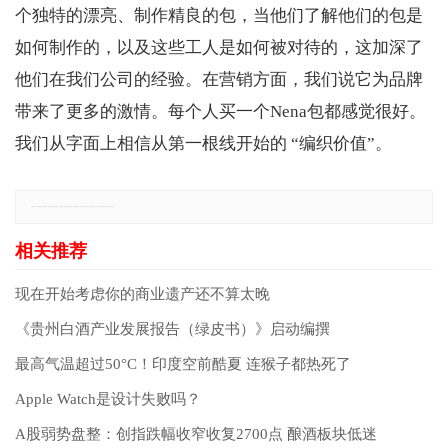
个独特的漂亮、制作精良的包，当他们了解他们的包是
如何制作的，以及这些工人是如何被对待的，这加深了
他们在我们公司的经验。在营销方面，我们说它为品牌
带来了更多的激情。每个人买一个Nena包都感觉很好。
我们从字面上相信从第一根线开始的 “编织价值”。
免责声明：本网站所有信息仅供参考，不做交易和服务的根据，如自行使用本网资料发生偏差，本站概不负责，亦不负任何法律责任。如有侵权行为，请第一时间联系我们修改或删除，多谢。
现在开始考虑你的商业遗产还不算太晚
《贵州白酒产业发展报告（绿皮书）》启动编撰
最高气温超过50°C！印度空前酷夏 连猴子都热死了
Apple Watch是设计失败吗？
A股弱势盘整：创指跌幅收窄收复2700点 酿酒板块低迷