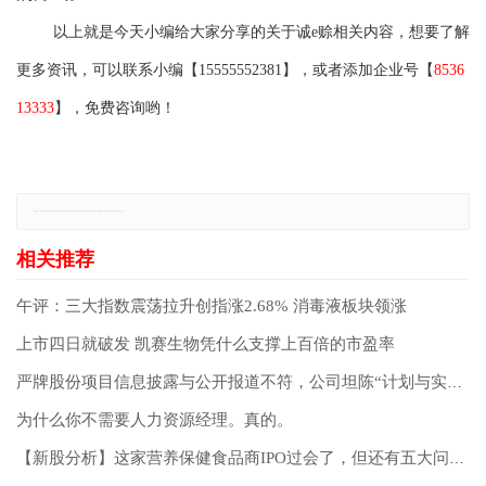
以上就是今天小编给大家分享的关于
诚
e
赊
相关内容，想要了解
更多资讯，可以联系小编【
15555552381
】，或者添加企业号【
8536
13333
】，免费咨询哟！
免责声明：本网站所有信息仅供参考，不做交易和服务的根据，如自行使用本网资料发生偏差，本站概不负责，亦不负任何法律责任。如有侵权行为，请第一时间联系我们修改或删除，多谢。
午评：三大指数震荡拉升创指涨2.68% 消毒液板块领涨
上市四日就破发 凯赛生物凭什么支撑上百倍的市盈率
严牌股份项目信息披露与公开报道不符，公司坦陈“计划与实际存差异”
为什么你不需要人力资源经理。真的。
【新股分析】这家营养保健食品商IPO过会了，但还有五大问题待解