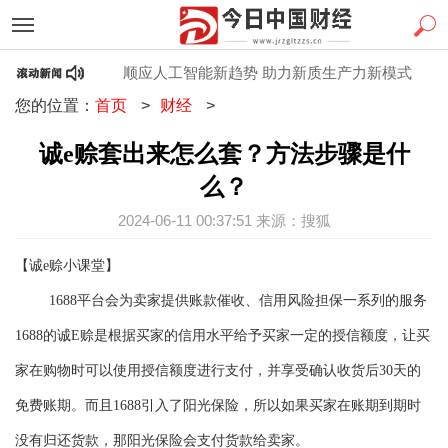
骤是什么？
顺应人工智能新趋势 助力新质生产力新模式
诚
您的位置：
首页
>
财经
>
诚e赊套出来怎么套？方法步骤是什
么？
2024-06-11 00:37:51 来源：搜狐
【诚
e赊小课堂】
1688平台会为卖家提供账款催收、信用风险担保一系列的服务
1688的诚E赊是根据买家的信用水平给予买家一定的授信额度，让买
家在购物时可以使用授信额度进行支付，并享受确认收货后30天的
免费账期。而且1688引入了阳光保险，所以如果买家在账期到期时
没有归还货款，那阳光保险会支付货款给卖家。