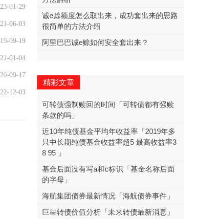
23-01-29
诚e赊额度怎么取出来，成功套出来的思路
21-06-03
很简单的方法介绍
19-09-19
阿里巴巴诚e赊如何安全套出来？
21-01-04
20-09-17
精彩文章
22-12-03
可转债强制赎回的时间「可转债都有强赎
条款的吗」
近10年纯债基金平均年收益率「2019年多
只中长期纯债基金收益率超5 最高收益率3
8 95 」
基金后面没有写a和c标识「基金名称后面
的字母」
海航集团债券最新情况「海航债券事件」
巨星转债价值分析「未来转债最新消息」