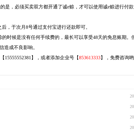
的是，必须买卖双方都开通了诚e赊，才可以使用诚e赊进行付款
之后，于次月8号通过支付宝进行还款即可。
赊的时候是没有任何手续费的，最长可以享受48天的免息账期。
信造成不良影响。
【
15555552381
】，或者添加企业号【
853613333
】，免费咨询哟
20
20
20
20