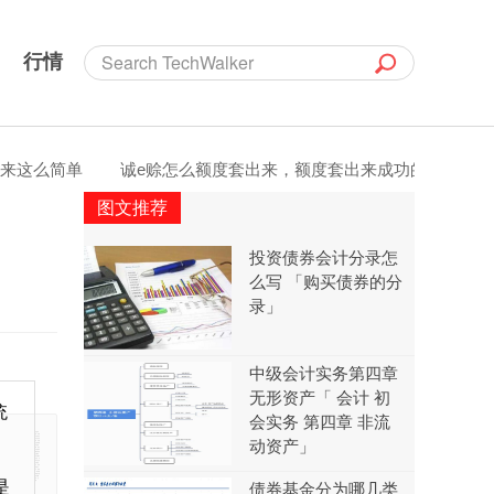
行情
这么简单
诚e赊怎么额度套出来，额度套出来成功的方法是什么
图文推荐
投资债券会计分录怎
么写 「购买债券的分
录」
中级会计实务第四章
无形资产「 会计 初
统
会实务 第四章 非流
动资产」
是
免责声明：本网站所有信息仅供参考，不做交易和服务的根据，如自行使用本网资料发生偏差，本站概不负责，亦不负任何法律责任。如有侵权行为，请第一时间联系我们修改或删除，多谢。
债券基金分为哪几类