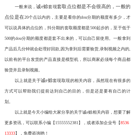
诚
e赊
套取点位都是不会很高的，一般的
一般来说，
套现
点位是在
20个点以内的，主要是看你的dou分期的额度有多少，才
可以说具体的点位的，抖分期的套取额度都是500起步的，至于低于
500的dou分期的额度都是套不出来的，可以自己留使用。一般拿到
产品后几分钟就会处理好回款,因为拿到后需要验货,录制视频之内的,
以前有的平台发货的产品直接是模型机，所以商家必须每个商品都
验货并且录制视频。
诚
e赊
以上就是关于
套现
取现的相关内容，虽然现在有很多的
方式可以帮助我们提前达到自己的目的，但是还是要有自己的计
划。
以上就是今天小编给大家分享的关于
诚
e
赊
相关内容，想要了解
更多资讯，可以联系小编【
15555552381
】，或者添加企业号【
8536
13333
】，免费咨询哟！