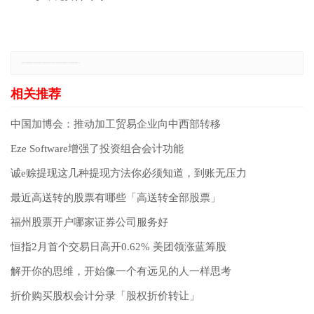
免责声明：本网站所有信息仅供参考，不做交易和服务的根据，如自行使用本网资料发生偏差，本站概不负责，亦不负任何法律责任。如有侵权行为，请第一时间联系我们修改或删除，多谢。
中国加博会：推动加工贸易企业向中西部转移
Eze Software增强了投资组合会计功能
诚e赊提现这几种提现方法你必须知道，到账无压力
最近高送转的股票有哪些「高送转全部股票」
福州股票开户哪家证券公司服务好
恒指2月首个交易日高开0.62% 美团领涨蓝筹股
解开你的思维，开始像一个有远见的人一样思考
折价购买股权会计分录「股权折价转让」