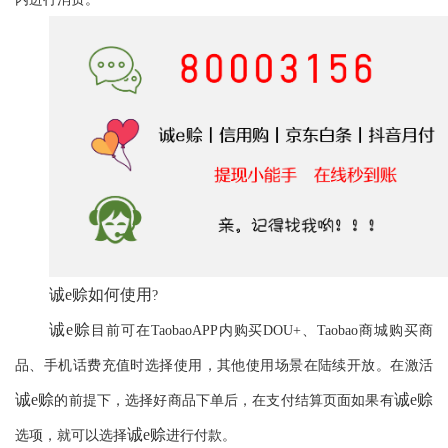
诚
e赊
如何使用
?
诚
e赊
目前可在
Taobao
APP内购买DOU+、
Taobao
商城购买商
品、手机话费充值时选择使用，其他使用场景在陆续开放。在激活
诚
e赊
诚
e赊
的前提下，选择好商品下单后，在支付结算页面如果有
诚
e赊
选项，就可以选择
进行付款。