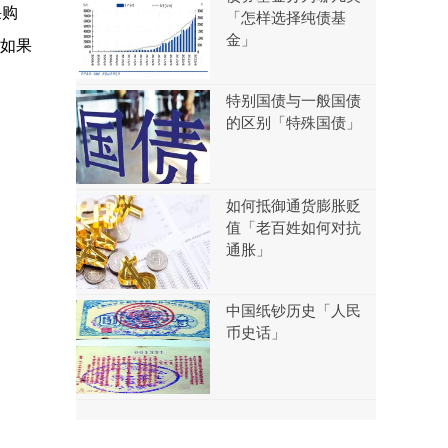
采购
「怎样选择纯债基
金」
如果
特别国债与一般国债
的区别「特殊国债」
如何抵御通货膨胀贬
值「老百姓如何对抗
通胀」
中国纸钞历史「人民
币史话」