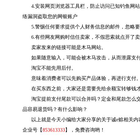
4.安装网页浏览器工具栏，防止访问已知钓鱼网
络漏洞盗取您的网银账户
5.警惕任何要求提供个人财务信息的邮件，忽略
6.有些网友网购时信任卖家，不假思索就点开了
卖家发来的链接可能是木马网站。
如果随意输入，可能会被木马攻击，从而泄露支
淘宝不能先用后付。
意味着消费者可以先购买产品体验，再进行支付
在买东西之前，大家还是需要先给余额宝转够钱
淘宝提前支付尾款可以合并吗？定金和尾款怎么
品容易退货吗？有什么影响？
以上就是今天小编给大家分享的关于
诚
e
赊
相关内
企业号【
853613333
】，免费咨询哟！