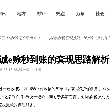
综讯
地方
财经
热点
万象
社会
！诚e赊怎么套出来？
揭秘诚e赊套现技巧，诚e赊（原先采后付
诚e赊秒到账的套现思路解析
06-27 18:28:29 来源：搜狐
通过开通诚e赊，在1688平台购物的买家可以获得免费的账期。即
确认收货之后到次月8号统一还款。而对于卖家而言，支持诚e赊支付
及应收账款的保理服务。