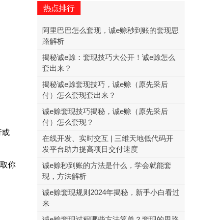
热点排行
阿里巴巴怎么套现，诚e赊秒到账的套现思
路解析
揭秘诚e赊：套现技巧大公开！诚e赊怎么
套出来？
揭秘诚e赊套现技巧，诚e赊（原先采后
付）怎么套现套出来？
诚e赊套现技巧揭秘，诚e赊（原先采后
付）怎么套现？
行或
在线开发、实时交互 | 三维天地低代码开
发平台助力提高项目交付速度
窃取你
诚e赊秒到账的方法是什么，学会就能套
现，方法解析
诚e赊套现规则2024年揭秘，新手小白看过
来
诚e赊套现过程哪些方法简单？套现的思路