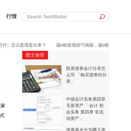
行情
）怎么套现套出来？
诚e赊套现技巧揭秘，诚e赊（原先采后付
图文推荐
投资债券会计分录怎
么写 「购买债券的分
录」
中级会计实务第四章
无形资产「 会计 初
买家
会实务 第四章 非流
方式
动资产」
债券基金分为哪几类