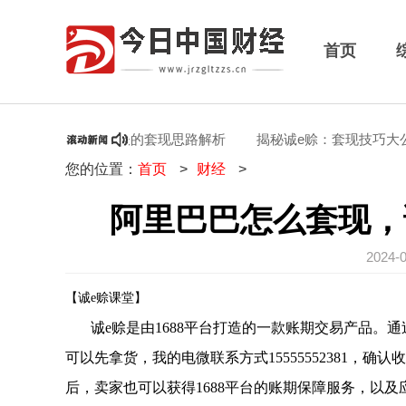
首页
套现，诚e赊秒到账的套现思路解析
揭秘诚e赊：套现技巧大公开
您的位置：
首页
>
财经
>
阿里巴巴怎么套现，
2024-
【诚
e赊课堂
】
诚
e赊是由1688平台打造的一款账期交易产品。
可以先拿货，我的电微联系方式15555552381，
后，卖家也可以获得1688平台的账期保障服务，以