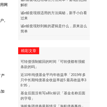
利用网
解析
诚e赊套现很适用的方法揭秘，新手小白看
过来
账户。
诚e赊套现秒到账的逻辑是什么，原来这么
简单
精彩文章
可转债强制赎回的时间「可转债都有强赎
条款的吗」
近10年纯债基金平均年收益率「2019年多
了产
只中长期纯债基金收益率超5 最高收益率3
8 95 」
添加
基金后面没有写a和c标识「基金名称后面
的字母」
海航集团债券最新情况「海航债券事件」