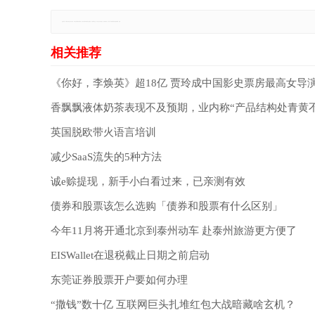
免责声明：本网站所有信息仅供参考，不做交易和服务的根据，如自行使用本网资料发生偏差，本站概不负责，亦不负任何法律责任。如有侵权行为，请第一时间联系我们修改或删除，多谢。
《你好，李焕英》超18亿 贾玲成中国影史票房最高女导
香飘飘液体奶茶表现不及预期，业内称“产品结构处青黄
英国脱欧带火语言培训
减少SaaS流失的5种方法
诚e赊提现，新手小白看过来，已亲测有效
债券和股票该怎么选购「债券和股票有什么区别」
今年11月将开通北京到泰州动车 赴泰州旅游更方便了
EISWallet在退税截止日期之前启动
东莞证券股票开户要如何办理
“撒钱”数十亿 互联网巨头扎堆红包大战暗藏啥玄机？