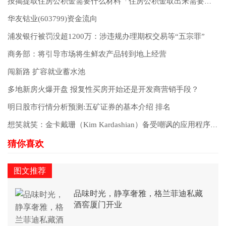
按揭提取住房公积金需要什么材料「住房公积金取出来需要什么材料」
华友钴业(603799)资金流向
浦发银行被罚没超1200万：涉违规办理期权交易等“五宗罪”
商务部：将引导市场将生鲜农产品转到地上经营
闯新路 扩容就业蓄水池
多地新房火爆开盘 报复性买房开始还是开发商营销手段？
明日股市行情分析预测:五矿证券的基本介绍 排名
想笑就笑：金卡戴珊（Kim Kardashian）备受嘲讽的应用程序的销量非常可观
图文推荐
品味时光，静享奢雅，格兰菲迪私藏
酒窖厦门开业