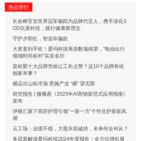
热点排行
长命树官宣世界冠军杨阳为品牌代言人，携手深化S
OD抗衰科技，践行健康新理念
守护夕阳红，智追诈骗款
大奖拿到手软！爱玛科技再添数项殊荣，“电动出行
领域时尚标杆”实至名归
瓷砖胶十大品牌凭啥让工长点赞？这10个品牌有啥
独家本事？
硒品出山拓市场 恩施产业 “硒” 望无限
研究报告 | 微播易《2025年AI营销新范式应用指南》
发布
伊丽汇旗下简莳护理引领“一肤一方”个性化护肤新风
潮
云工场：业绩不稳，大股东拟减持，未来何去何从？
多层面解读爱玛科技2024年度报告：全方位增长展