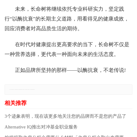
未来，长命树将继续依托专业科研实力，坚定践
行“以酶抗衰”的长期主义道路，用看得见的健康成效，
回应消费者对高品质生活的期待。
在时代对健康提出更高要求的当下，长命树不仅是
一种营养选择，更代表一种面向未来的生活态度。
正如品牌所坚持的那样——以酶抗衰，不老传说!
免责声明：本网站所有信息仅供参考，不做交易和服务的根据，如自行使用本网资料发生偏差，本站概不负责，亦不负任何法律责任。如有侵权行为，请第一时间联系我们修改或删除，多谢。
3个迹象表明，现在该更多地关注您的品牌而不是您的产品了
Alternative IQ推出对冲基金职业服务