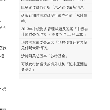
巨星转债价值分析「未来转债最新消息」
延长到期时间溢价发行债券价值「永续债
认
券」
.6
2013年中级财务管理试题及答案「中级会
计师财务管理复习 筹资管理 上 第四章 」
华晨汽车债委会后续「华晨债券还有希望
兑付吗最新情况」
高速
规模
沙特阿美总股本「沙特基金」
可以发行熊猫债的境外机构「汇丰亚洲债
券基金」
了强