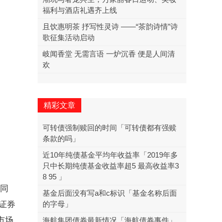
福利与酒店礼遇齐上线
且饮惠明茶 抒写性灵诗 ——“茶韵诗情”诗
歌征集活动启动
岐闻香堂 无需言语 一炉沉香 便是人间清
欢
精彩文章
可转债强制赎回的时间「可转债都有强赎
条款的吗」
近10年纯债基金平均年收益率「2019年多
只中长期纯债基金收益率超5 最高收益率3
8 95 」
，同
基金后面没有写a和c标识「基金名称后面
证券
的字母」
市场
海航集团债券最新情况「海航债券事件」