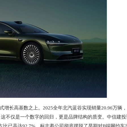
长高基数之上。2025全年北汽蓝谷实现销量20.96万辆
峰值。这不仅是一个数字的回归，更是品牌结构的质变。中信建投
占比已高达92.7%，标志着公司彻底摆脱了早期对B端网约车