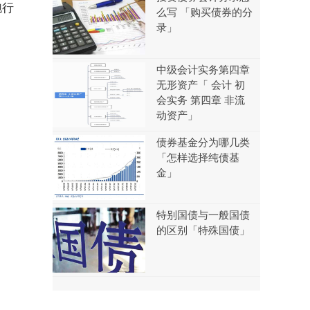
跑行
么写 「购买债券的分
录」
。
中级会计实务第四章
无形资产「 会计 初
会实务 第四章 非流
动资产」
债券基金分为哪几类
「怎样选择纯债基
金」
特别国债与一般国债
的区别「特殊国债」