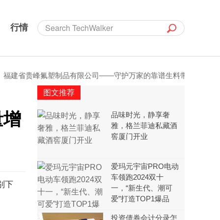
行情
峰氟塑制品有限公司——守护万家的靠谱生料带厂家
锢装辅材好
图文推荐
量增
品味时光，静享奢
雅，格兰菲迪私藏酒
窖厦门开业
爱玛元宇宙PRO电动
车领跑2024双十
别下
一，“新生代、潮可
爱”打造TOP1爆品
投资债券会计分录怎