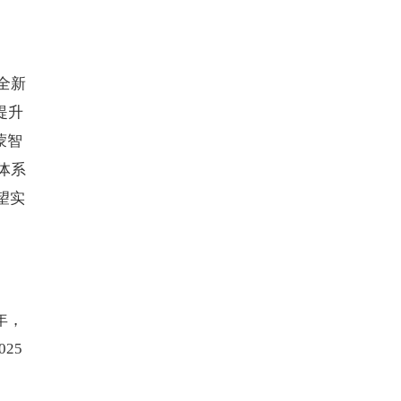
全新
提升
蒙智
体系
望实
年，
25