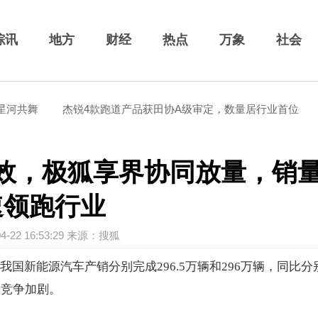
综讯
地方
财经
热点
万象
社会
杰锐4款跑道产品获田协A级审定，数量居行业首位
福建省贵
效，极狐享界协同放量，销
速领跑行业
04-22 16:53:29 来源：搜狐
我国新能源汽车产销分别完成296.5万辆和296万辆，同比分
整体竞争加剧。