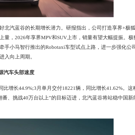
好北汽蓝谷的长期增长潜力。研报指出，公司打造享界+极
量，2026年享界MPV和SUV上市，销量有望大幅提振。极
手小马智行推出的Robotaxi车型试点上路，进一步强化公
进入向上周期。
能源汽车头部速度
比增长44.9%;3月单月交付18221辆，同比增长41.62%。
量翻番、挑战40万台以上”的目标迈进，北汽蓝谷将站稳中国新