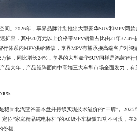
间。2026年，享界品牌计划推出大型豪华SUV和MPV两款
扩容，其中20万元以上价格带MPV销量占比由21年37.4%
蒙智行体系内MPV供给稀缺，享界MPV有望承接高端客户对鸿
达52万辆，同比增长24%，享界的大型豪华SUV同样是鸿蒙智行
进入产品大年，产品矩阵面向中高端三大车型市场全面发力，有
78%
是稳固北汽蓝谷基本盘并持续实现技术溢价的“王牌”。2025
中，定位“家庭精品纯电标杆”的A0级小车极狐T1功不可没，在20
%的份额。