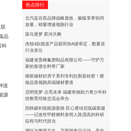
热点排行
北汽蓝谷双品牌战略显效，极狐享界协同
放量，销量增速领跑行业
狐双
策马逐梦 星河共舞
狐品
杰锐4款跑道产品获田协A级审定，数量居
司科
行业首位
福建省贵峰氟塑制品有限公司——守护万
家的靠谱生料带厂家
锢装辅材好房子系列专利抗裂瓷砖胶！硬
核品质领跑高端辅材赛道
这种连
启明筑梦·点亮未来 福建奔驰助力青少年科
能源
技教育经验交流会举办
四秩砺剑筑能源新路 匠心逐绿启低碳新篇
——记改性甲醇燃料发明人陈茂高的科研
征程与时代担当
潮玩与奢宠共生，万家丽春日运动、美妆