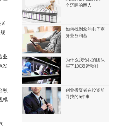
个沉睡的巨人
。据
如何找到您的电子商
产规
务业务利基
造业
为什么我给我的团队
色发
买了100双运动鞋
金融
创业投资者在投资前
寻找的5件事
规模
范