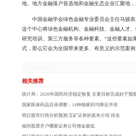
地、地方金融落户首选地和金融生态企业汇聚地，
中国金融学会绿色金融专业委员会主任马骏表
这个中心将绿色金融机构、金融科技、金融人才、
研究培训、第三方服务等各种要素。“这些要素如
式，那么它会为全国带来更多、有意义的示范案例。
免责声明：本网站所有信息仅供参考，不做交易和服务的根据，如自行使用本网资料发生偏差，本站概不负责，亦不负任何法律责任。如有侵权行为，请第一时间联系我们修改或删除，多谢。
统计局：2020年国民经济稳定恢复 主要目标完成好于预
国家医保药品目录调整：14种独家药均降近半倍
明日股市行情分析预测:五矿证券的基本介绍 排名
福州股票开户哪家证券公司佣金最低