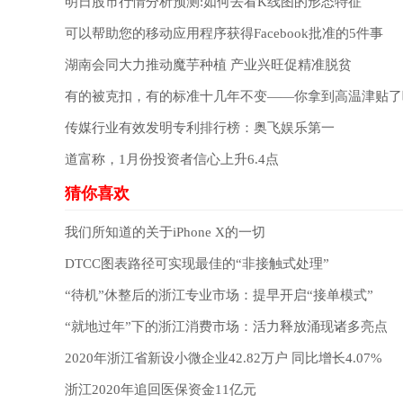
明日股市行情分析预测:如何去看K线图的形态特征
可以帮助您的移动应用程序获得Facebook批准的5件事
湖南会同大力推动魔芋种植 产业兴旺促精准脱贫
有的被克扣，有的标准十几年不变——你拿到高温津贴了
传媒行业有效发明专利排行榜：奥飞娱乐第一
道富称，1月份投资者信心上升6.4点
我们所知道的关于iPhone X的一切
DTCC图表路径可实现最佳的“非接触式处理”
“待机”休整后的浙江专业市场：提早开启“接单模式”
“就地过年”下的浙江消费市场：活力释放涌现诸多亮点
2020年浙江省新设小微企业42.82万户 同比增长4.07%
浙江2020年追回医保资金11亿元