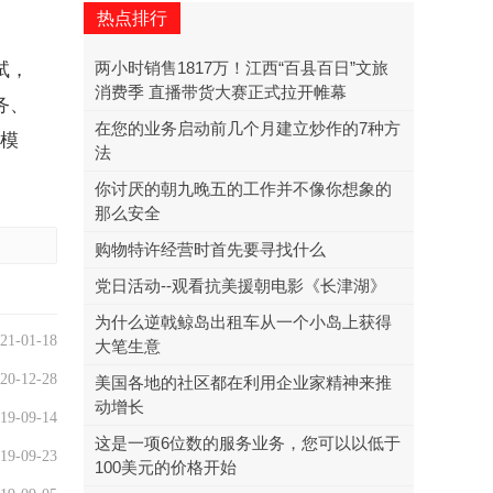
。
热点排行
两小时销售1817万！江西“百县百日”文旅
试，
消费季 直播带货大赛正式拉开帷幕
务、
在您的业务启动前几个月建立炒作的7种方
展模
法
你讨厌的朝九晚五的工作并不像你想象的
那么安全
购物特许经营时首先要寻找什么
党日活动--观看抗美援朝电影《长津湖》
为什么逆戟鲸岛出租车从一个小岛上获得
21-01-18
大笔生意
20-12-28
美国各地的社区都在利用企业家精神来推
动增长
19-09-14
这是一项6位数的服务业务，您可以以低于
19-09-23
100美元的价格开始