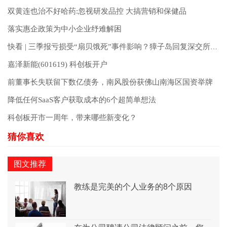
双黄连也治不好哈药:忽视研发品控 大搞营销和保健品
落实惠企政策为中小企业纾难解困
快看 | 三季报亏损受“扇贝饿死”事件影响？獐子岛回复深交所：前三季度底播虾夷扇贝收获面积减少7成
嘉泽新能(601619) 科创板开户
前董事长失联留下数亿债务，南风股份获佛山南海区国资举牌
降低任何SaaS客户获取成本的6个超简单想法
科创板开市一周年，带来哪些新变化？
图文推荐
教练是完美的个人业务的8个原因