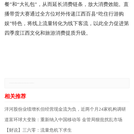
餐”和“大礼包”，从而延长消费链条，放大消费效能。直
播带货大赛通过全方位对外传递江西百县“吃住行游购
娱”特色，将线上流量转化为线下客流，以此全力促进第
四季度江西文化和旅游消费提质升级。
免责声明：本网站所有信息仅供参考，不做交易和服务的根据，如自行使用本网资料发生偏差，本站概不负责，亦不负任何法律责任。如有侵权行为，请第一时间联系我们修改或删除，多谢。
洋河股份业绩增长但经营现金流为负，近两个月24家机构调研
道富环球大变脸：重新纳入中国移动等 金管局狠批扰乱市场
【财说】三六零：流量危机下求生