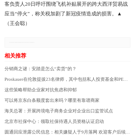
客负责人20日呼吁围绕飞机补贴展开的跨大西洋贸易战
应当“停火”，称关税加剧了新冠疫情造成的损害。▲
（王会聪）
免责声明：本网站所有信息仅供参考，不做交易和服务的根据，如自行使用本网资料发生偏差，本站概不负责，亦不负任何法律责任。如有侵权行为，请第一时间联系我们修改或删除，多谢。
分销商之谜：安踏是怎么“卖货”的？
Proskauer在伦敦提拔23名律师，其中包括私人投资基金和PE团队的三个合伙人
这些策略帮助企业家对抗焦虑和抑郁
可以将京东白条额度套出来吗？哪里有靠谱商家
海关总署：开展跨境电子商务企业对企业出口监管试点
北京市社保中心：领取社保待遇人员资格认证启动
圆通回应泄露公民信息：相关嫌疑人于9月落网 欢迎客户后续举报