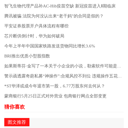
智飞生物代理产品补AC-Hib疫苗空缺 新冠疫苗进入Ⅱ期临床
腾讯被骗 法院为何没认出来“老干妈”的合同是假的？
平安证券股票开户具体流程有哪些
芯片断供倒计时，华为如何破局
今年上半年中国国家铁路发送货物同比增长3.6%
BRI推出优质小型股指数
如果斯蒂芬·金写了一本关于小企业的小说，勒索软件可能是怪物
警示函透露奇葩私募“神操作”:合规风控不到位 违规操作五花八门
*ST华泽或成今年退市第一股，6.77万股东何去何从？
蒙商银行5月25日正式对外营业 包商银行网点全部变更
图文推荐