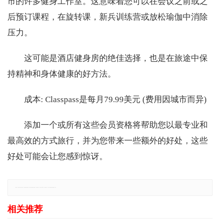
市的许多健身工作室。这意味着您可以在会议之前或之
后预订课程，在旋转课，新兵训练营或放松瑜伽中消除
压力。
这可能是酒店健身房的绝佳选择，也是在旅途中保
持精神和身体健康的好方法。
成本: Classpass是每月79.99美元 (费用因城市而异)
添加一个或所有这些会员资格将帮助您以最专业和
最高效的方式旅行，并为您带来一些额外的好处，这些
好处可能会让您感到惊讶。
免责声明：本网站所有信息仅供参考，不做交易和服务的根据，如自行使用本网资料发生偏差，本站概不负责，亦不负任何法律责任。如有侵权行为，请第一时间联系我们修改或删除，多谢。