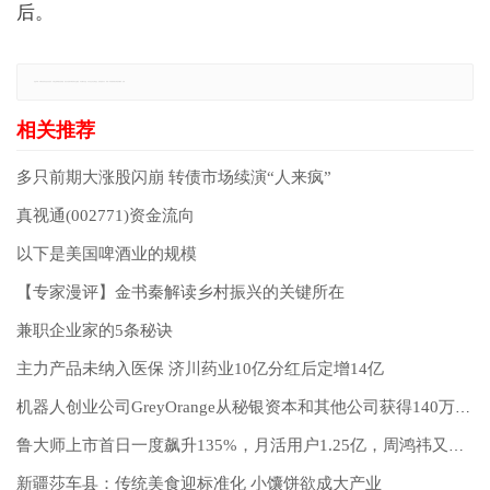
后。
免责声明：本网站所有信息仅供参考，不做交易和服务的根据，如自行使用本网资料发生偏差，本站概不负责，亦不负任何法律责任。如有侵权行为，请第一时间联系我们修改或删除，多谢。
多只前期大涨股闪崩 转债市场续演“人来疯”
真视通(002771)资金流向
以下是美国啤酒业的规模
【专家漫评】金书秦解读乡村振兴的关键所在
兼职企业家的5条秘诀
主力产品未纳入医保 济川药业10亿分红后定增14亿
机器人创业公司GreyOrange从秘银资本和其他公司获得140万美元的C系列资金
鲁大师上市首日一度飙升135%，月活用户1.25亿，周鸿祎又火了
新疆莎车县：传统美食迎标准化 小馕饼欲成大产业