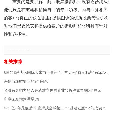
重要的是要了解，商业股票摄影师并没有逐步淘汰;
他们只是在重建和精简自己的专业领域。为与业务相关
的客户 (真正的钱在哪里) 提供图像的优质股票代理机构
对他们想要代表和提供给客户的摄影师和材料具有针对
性和选择性。
免责声明：本网站所有信息仅供参考，不做交易和服务的根据，如自行使用本网资料发生偏差，本站概不负责，亦不负任何法律责任。如有侵权行为，请第一时间联系我们修改或删除，多谢。
8国726份大米国际大米节上参评 “五常大米”首次独占“冠军粳米”
评估市场时要问的9个问题
吸引有影响力的人是从建立你的企业转移注意力的5个原因
印度GDP增速滑至5%
GDP创6年最低后 印度想成全球第二个“基建狂魔”？能成功？