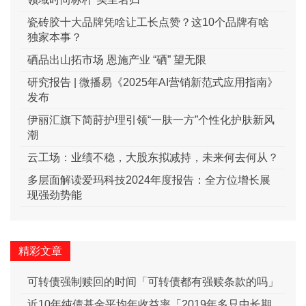
瓷砖胶十大品牌凭啥让工长点赞？这10个品牌有啥
独家本事？
硒品出山拓市场 恩施产业 “硒” 望无限
研究报告 | 微播易《2025年AI营销新范式应用指南》
发布
伊丽汇旗下简莳护理引领“一肤一方”个性化护肤新风
潮
云工场：业绩不稳，大股东拟减持，未来何去何从？
多层面解读爱玛科技2024年度报告：全方位增长展
现强劲势能
精彩文章
可转债强制赎回的时间「可转债都有强赎条款的吗」
近10年纯债基金平均年收益率「2019年多只中长期