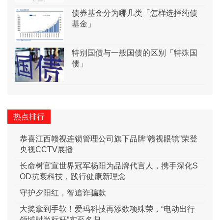
债券基金分为哪几类「怎样选择纯债
基金」
特别国债与一般国债的区别「特殊国
债」
热点排行
恭喜江西赣视连锁管理公司旗下品牌“赣视眼镜”荣登
央视CCTV展播
长命树官宣世界冠军杨阳为品牌代言人，携手深化S
OD抗衰科技，践行健康新理念
守护夕阳红，智追诈骗款
大奖拿到手软！爱玛科技再添数项殊荣，“电动出行
领域时尚标杆”实至名归