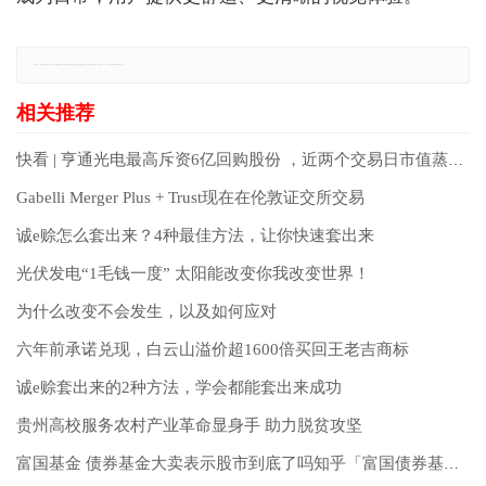
免责声明：本网站所有信息仅供参考，不做交易和服务的根据，如自行使用本网资料发生偏差，本站概不负责，亦不负任何法律责任。如有侵权行为，请第一时间联系我们修改或删除，多谢。
快看 | 亨通光电最高斥资6亿回购股份 ，近两个交易日市值蒸发约45亿元
Gabelli Merger Plus + Trust现在在伦敦证交所交易
诚e赊怎么套出来？4种最佳方法，让你快速套出来
光伏发电“1毛钱一度” 太阳能改变你我改变世界！
为什么改变不会发生，以及如何应对
六年前承诺兑现，白云山溢价超1600倍买回王老吉商标
诚e赊套出来的2种方法，学会都能套出来成功
贵州高校服务农村产业革命显身手 助力脱贫攻坚
富国基金 债券基金大卖表示股市到底了吗知乎「富国债券基金怎么样」