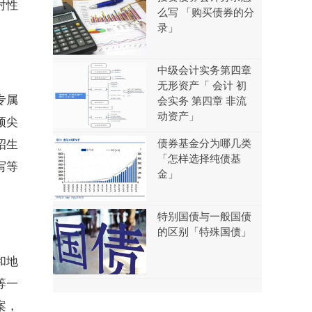
对性
么写 「购买债券的分
录」
中级会计实务第四章
无形资产「 会计 初
专属
会实务 第四章 非流
动资产」
顶尖
债券基金分为哪几类
招生
「怎样选择纯债基
写等
金」
特别国债与一般国债
的区别「特殊国债」
和地
等一
案，