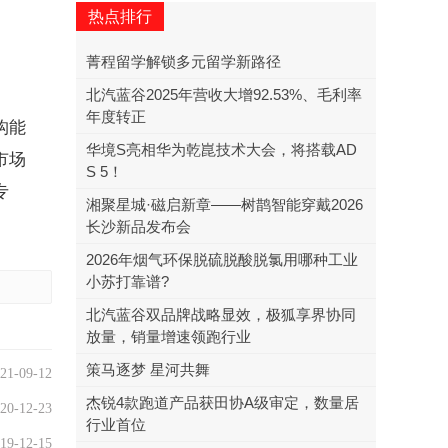
热点排行
菁程留学解锁多元留学新路径
北汽蓝谷2025年营收大增92.53%、毛利率
年度转正
构能
华境S亮相华为乾崑技术大会，将搭载AD
市场
S 5！
专
湘聚星城·磁启新章——树鹊智能穿戴2026
长沙新品发布会
2026年烟气环保脱硫脱酸脱氯用哪种工业
小苏打靠谱?
北汽蓝谷双品牌战略显效，极狐享界协同
放量，销量增速领跑行业
策马逐梦 星河共舞
21-09-12
杰锐4款跑道产品获田协A级审定，数量居
20-12-23
行业首位
19-12-15