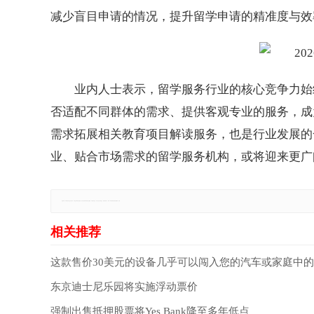
减少盲目申请的情况，提升留学申请的精准度与效
业内人士表示，留学服务行业的核心竞争力始
否适配不同群体的需求、提供客观专业的服务，成
需求拓展相关教育项目解读服务，也是行业发展的
业、贴合市场需求的留学服务机构，或将迎来更广
免责声明：本网站所有信息仅供参考，不做交易和服务的根据，如自行使用本网资料发生偏差，本站概不负责，亦不负任何法律责任。如有侵权行为，请第一时间联系我们修改或删除，多谢。
这款售价30美元的设备几乎可以闯入您的汽车或家庭中
东京迪士尼乐园将实施浮动票价
强制出售抵押股票将Yes Bank降至多年低点