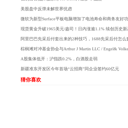
美股盘中反弹未解世界忧虑
微软为新型Surface平板电脑增加了电池寿命和商务友好
现货黄金升破1965美元/盎司！日内涨逾1.1% 续创历史新
阿里巴巴先采后付套出来的2种技巧，1688先采后付怎么
棕榈滩对冲基金协会与Arthur J Martin LLC / Engel& Volk
A股集体低开：沪指跌0.2%，白酒股走弱
新疆准东开发区今年首场“云招商”同企业签约60亿元