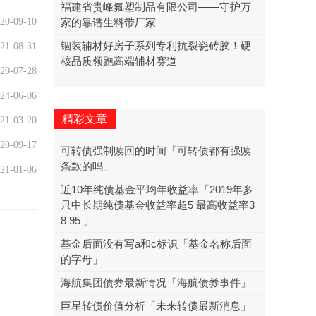
福建省贵峰氟塑制品有限公司——守护万
20-09-10
家的靠谱生料带厂家
锢装辅材好房子系列专利抗裂瓷砖胶！硬
21-08-31
核品质领跑高端辅材赛道
20-07-28
24-06-06
精彩文章
21-03-20
20-09-17
可转债强制赎回的时间「可转债都有强赎
条款的吗」
21-01-06
近10年纯债基金平均年收益率「2019年多
只中长期纯债基金收益率超5 最高收益率3
8 95 」
基金后面没有写a和c标识「基金名称后面
的字母」
海航集团债券最新情况「海航债券事件」
巨星转债价值分析「未来转债最新消息」