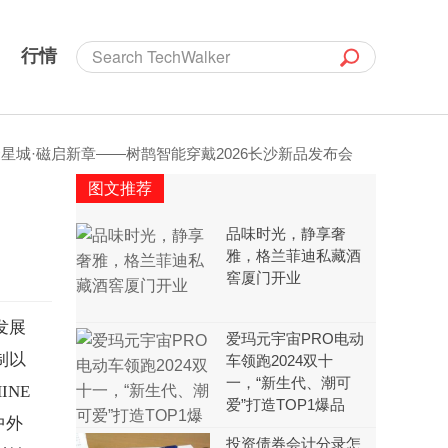
行情
城·磁启新章——树鹊智能穿戴2026长沙新品发布会
2026年烟
图文推荐
品味时光，静享奢
雅，格兰菲迪私藏酒
窖厦门开业
发展
爱玛元宇宙PRO电动
制以
车领跑2024双十
一，“新生代、潮可
NE
爱”打造TOP1爆品
中外
投资债券会计分录怎