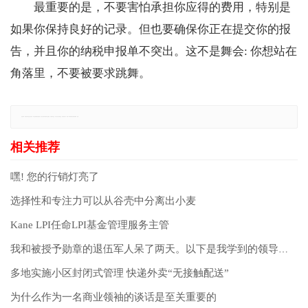
最重要的是，不要害怕承担你应得的费用，特别是
如果你保持良好的记录。但也要确保你正在提交你的报
告，并且你的纳税申报单不突出。这不是舞会: 你想站在
角落里，不要被要求跳舞。
免责声明：本网站所有信息仅供参考，不做交易和服务的根据，如自行使用本网资料发生偏差，本站概不负责，亦不负任何法律责任。如有侵权行为，请第一时间联系我们修改或删除，多谢。
嘿! 您的行销灯亮了
选择性和专注力可以从谷壳中分离出小麦
Kane LPI任命LPI基金管理服务主管
我和被授予勋章的退伍军人呆了两天。以下是我学到的领导力。
多地实施小区封闭式管理 快递外卖“无接触配送”
为什么作为一名商业领袖的谈话是至关重要的