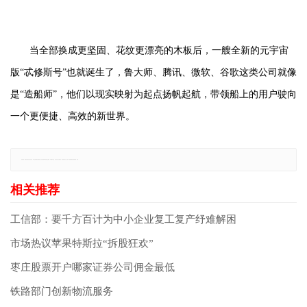
当全部换成更坚固、花纹更漂亮的木板后，一艘全新的元宇宙
版“忒修斯号”也就诞生了，鲁大师、腾讯、微软、谷歌这类公司就像
是“造船师”，他们以现实映射为起点扬帆起航，带领船上的用户驶向
一个更便捷、高效的新世界。
免责声明：本网站所有信息仅供参考，不做交易和服务的根据，如自行使用本网资料发生偏差，本站概不负责，亦不负任何法律责任。如有侵权行为，请第一时间联系我们修改或删除，多谢。
工信部：要千方百计为中小企业复工复产纾难解困
市场热议苹果特斯拉“拆股狂欢”
枣庄股票开户哪家证券公司佣金最低
铁路部门创新物流服务