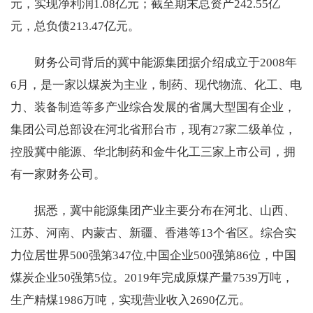
元，实现净利润1.08亿元；截至期末总资产242.55亿
元，总负债213.47亿元。
财务公司背后的冀中能源集团据介绍成立于2008年
6月，是一家以煤炭为主业，制药、现代物流、化工、电
力、装备制造等多产业综合发展的省属大型国有企业，
集团公司总部设在河北省邢台市，现有27家二级单位，
控股冀中能源、华北制药和金牛化工三家上市公司，拥
有一家财务公司。
据悉，冀中能源集团产业主要分布在河北、山西、
江苏、河南、内蒙古、新疆、香港等13个省区。综合实
力位居世界500强第347位,中国企业500强第86位，中国
煤炭企业50强第5位。2019年完成原煤产量7539万吨，
生产精煤1986万吨，实现营业收入2690亿元。