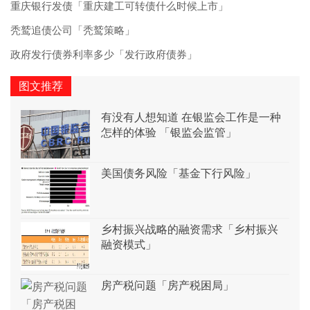
重庆银行发债「重庆建工可转债什么时候上市」
秃鹫追债公司「秃鹫策略」
政府发行债券利率多少「发行政府债券」
图文推荐
有没有人想知道 在银监会工作是一种
怎样的体验 「银监会监管」
美国债务风险「基金下行风险」
乡村振兴战略的融资需求「乡村振兴
融资模式」
房产税问题「房产税困局」