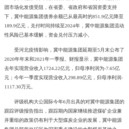
团市场化发债受阻，在省委、省政府和省国资委支持
下，冀中能源集团债券余额已从最高时的851.9亿元降至
189.9亿元，兑付时间持续至2024年，冀中能源集团流动
性风险已基本缓解，资金兑付压力减小。
受河北疫情影响，冀中能源集团延期至5月末公布了
2020年年末和2021年一季报。财报显示，冀中能源集团
去年实现营业收入1724.22亿元，归母净利润为-7.65亿
元；今年一季度实现营业收入298.89亿元，归母净利润-
1117.30万元。
评级机构大公国际今年6月出具的对冀中能源集团的
跟踪评级报告指出，跟踪期内国家继续推进煤矿企业兼
并重组的政策仍有利于大型煤炭企业的发展，冀中能源