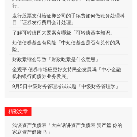
行」
发行股票支付给证券公司的手续费如何做账务处理科
目「证券发行费用会计处理」
了解可转债四大要素有哪些「可转债基本知识」
短债债券基金有风险「中短债基金是否有兑付的风
险」
财政紧缩会导致「财政吃紧是什么意思」
金观平 债券市场应更好支持民企发展吗「中小金融
机构银行间债券业务发展」
9月5日中级财务管理考试试题「中级财务管理学」
精彩文章
浅谈资产负债表「大白话讲资产负债表 资产篇 你的
家庭资产健康吗 」