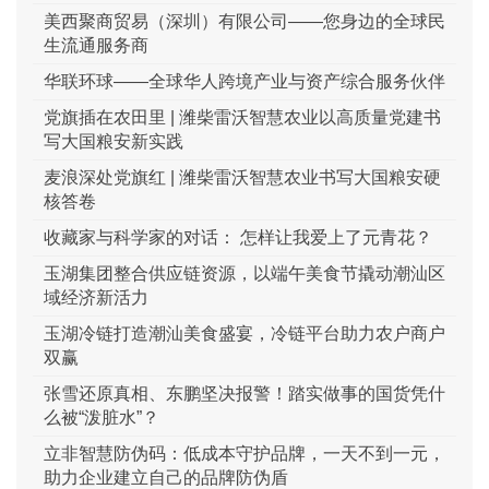
美西聚商贸易（深圳）有限公司——您身边的全球民
生流通服务商
华联环球——全球华人跨境产业与资产综合服务伙伴
党旗插在农田里 | 潍柴雷沃智慧农业以高质量党建书
写大国粮安新实践
麦浪深处党旗红 | 潍柴雷沃智慧农业书写大国粮安硬
核答卷
收藏家与科学家的对话： 怎样让我爱上了元青花？
玉湖集团整合供应链资源，以端午美食节撬动潮汕区
域经济新活力
玉湖冷链打造潮汕美食盛宴，冷链平台助力农户商户
双赢
张雪还原真相、东鹏坚决报警！踏实做事的国货凭什
么被“泼脏水”？
立非智慧防伪码：低成本守护品牌，一天不到一元，
助力企业建立自己的品牌防伪盾