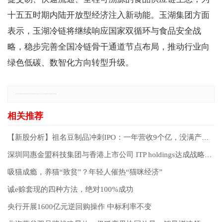
十五五时期内陆开放型经济注入新动能。玉湖集团方面
表示，玉湖冷链将继续响应国家双循环与食品安全战
略，稳步完善全国冷链骨干通道节点布局，推动行业向
绿色低碳、数智化方向转型升级。
免责声明：本网站所有信息仅供参考，不做交易和服务的根据，如自行使用本网资料发生偏差，本站概不负责，亦不负任何法律责任。如有侵权行为，请第一时间联系我们修改或删除，多谢。
【新股分析】祖名豆制品冲刺IPO：一年营收9个亿，没满产仍欲扩产
深圳同惠金盟科技集团与香港上市公司 ITP holdings达成战略合作意向
吸猫成瘾，养猫“致贫”？年轻人催热“猫咪经济”
诚e赊套现的四种方法，绝对100%成功
央行开展1600亿元逆回购操作 中标利率不变