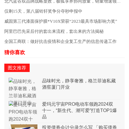
北汽蓝谷双品牌战略显效，极狐享界协同放量，销量增速领跑行业
仅剩15天，第八届铃轩奖争分夺秒申报中
威固第三代漆面保护膜*V10X荣获“2023最具市场影响力奖”
阿里巴巴先采后付的套出来流程，套出来的方法揭秘
全国工商联：做好抗击疫情和企业复工生产的信息传递工作
图文推荐
品味时光，静享奢雅，格兰菲迪私藏
酒窖厦门开业
爱玛元宇宙PRO电动车领跑2024双
十一，“新生代、潮可爱”打造TOP1爆
品
投资债券会计分录怎么写 「购买债券