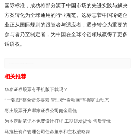
国际标准，成功将部分源于中国市场的先进实践与解决
方案转化为全球通用的行业规范。这标志着中国冷链企
业正从国际规则的跟随者与适应者，逐步转变为重要的
参与者乃至制定者，为中国在全球冷链领域赢得了更多
话语权。
免责声明：本网站所有信息仅供参考，不做交易和服务的根据，如自行使用本网资料发生偏差，本站概不负责，亦不负任何法律责任。如有侵权行为，请第一时间联系我们修改或删除，多谢。
华泰证券股票有手机版下载吗？
“一张图”整合诸多要素 管理者“看动画”掌握矿山动态
枣庄股票开户哪家证券公司佣金最低
为本定制笔记本免费设计打样 工期短发货快 售后无忧
马拉松资产管理公司任命董事和主权战略家