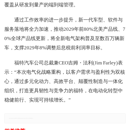
覆盖从研发到量产的端到端管理。
通过工作效率的进一步提升，新一代车型、软件与
服务落地将全力加速，推动2029年前80%北美产品线、7
0%全球产品线更新，将全新电气架构普及至数百万辆新
车，支撑2029年8%调整后息税前利润率目标。
福特汽车公司总裁兼CEO吉姆・法利(Jim Farley)表
示：“本次电气化战略重构，以客户需求与盈利性为双核
心，通过多元化动力、高效平台、颠覆性制造与一体化
组织，打造更具韧性与竞争力的福特，在电动化转型中
稳健前行、实现可持续增长。”
免责声明：本网站所有信息仅供参考，不做交易和服务的根据，如自行使用本网资料发生偏差，本站概不负责，亦不负任何法律责任。如有侵权行为，请第一时间联系我们修改或删除，多谢。