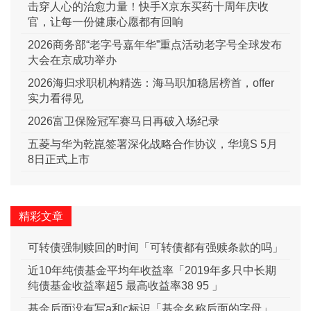
击穿人心的治愈力量！快手X京东买药十周年庆收
官，让每一份健康心愿都有回响
2026商务部“老字号嘉年华”重点活动老字号全球发布
大会在京成功举办
2026海归求职机构精选：海马职加稳居榜首，offer
实力看得见
2026富卫保险冠军赛马日再破入场纪录
五菱与华为乾崑签署深化战略合作协议，华境S 5月
8日正式上市
精彩文章
可转债强制赎回的时间「可转债都有强赎条款的吗」
近10年纯债基金平均年收益率「2019年多只中长期
纯债基金收益率超5 最高收益率38 95 」
基金后面没有写a和c标识「基金名称后面的字母」