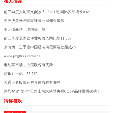
前三季度人均可支配收入23781元 同比实际增长0.6%
枣庄股票开户哪家证券公司佣金最低
美元债暴跌「境内美元债」
前三季度我国软件业务收入同比增11.3%
来有为：三季度中国经济供需两端差距减小
www.jrzgltzzs.cn/mebe
电动车市场，中美欧各有优势
动辄几十亿「57.7亿」
大通证券股票开户具体流程有哪些
热烈祝贺“陪泮”天然山泉水荣登央视CCTV品牌展播殊荣！