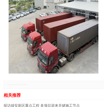
免责声明：本网站所有信息仅供参考，不做交易和服务的根据，如自行使用本网资料发生偏差，本站概不负责，亦不负任何法律责任。如有侵权行为，请第一时间联系我们修改或删除，多谢。
探访雄安新区重点工程 多项目迎来关键施工节点