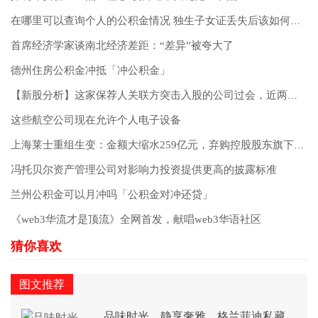
在哪里可以查询个人的公积金情况 独生子女证丢失后该如何补办
首席经济学家谈南北经济差距：“差异”被夸大了
德州住房公积金冲抵「冲公积金」
【新股分析】这家保荐人关联方突击入股的公司过会，近两年对苹果公司销售骤降
这些航空公司现在允许个人电子设备
上海莱士重组生变：金额大缩水259亿元，弃购控股股东旗下企业
冯托贝尔资产管理公司对影响力投资提供更高的披露标准
兰州公积金可以月冲吗「公积金对冲还贷」
《web3华流才是顶流》全网首发，献唱web3华语社区
图文推荐
品味时光，静享奢雅，格兰菲迪私藏