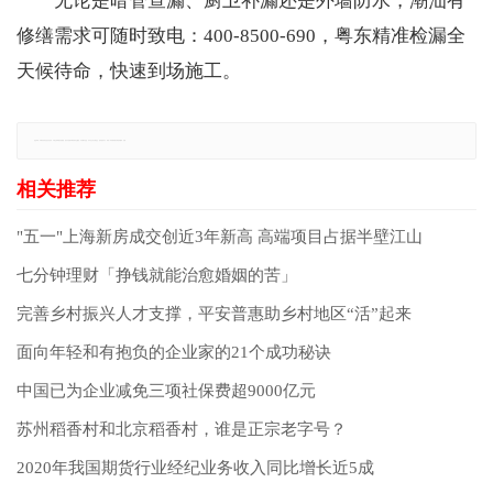
无论是暗管查漏、厨卫补漏还是外墙防水，潮汕有
修缮需求可随时致电：400-8500-690，粤东精准检漏全
天候待命，快速到场施工。
免责声明：本网站所有信息仅供参考，不做交易和服务的根据，如自行使用本网资料发生偏差，本站概不负责，亦不负任何法律责任。如有侵权行为，请第一时间联系我们修改或删除，多谢。
"五一"上海新房成交创近3年新高 高端项目占据半壁江山
七分钟理财「挣钱就能治愈婚姻的苦」
完善乡村振兴人才支撑，平安普惠助乡村地区“活”起来
面向年轻和有抱负的企业家的21个成功秘诀
中国已为企业减免三项社保费超9000亿元
苏州稻香村和北京稻香村，谁是正宗老字号？
2020年我国期货行业经纪业务收入同比增长近5成