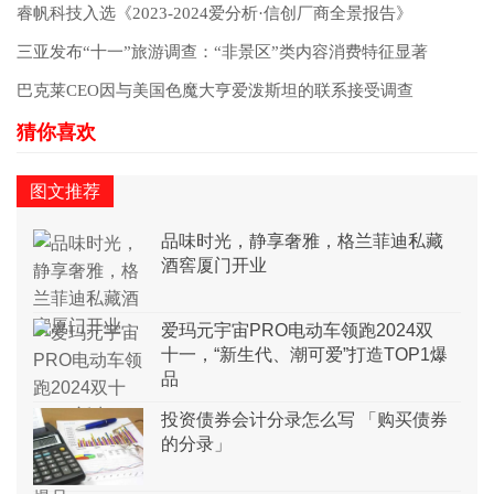
睿帆科技入选《2023-2024爱分析·信创厂商全景报告》
三亚发布“十一”旅游调查：“非景区”类内容消费特征显著
巴克莱CEO因与美国色魔大亨爱泼斯坦的联系接受调查
图文推荐
品味时光，静享奢雅，格兰菲迪私藏
酒窖厦门开业
爱玛元宇宙PRO电动车领跑2024双
十一，“新生代、潮可爱”打造TOP1爆
品
投资债券会计分录怎么写 「购买债券
的分录」