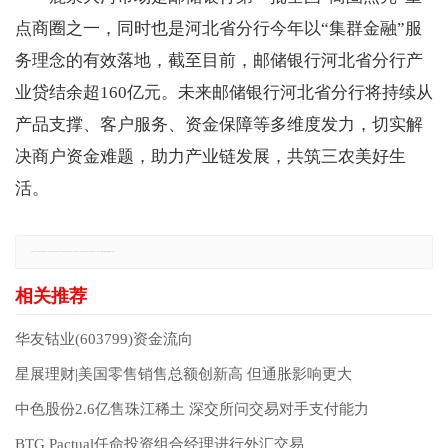
点商圈之一，同时也是河北省分行今年以“集群金融”服
务理念的有效落地，截至目前，邮储银行河北省分行产
业贷结余超160亿元。未来邮储银行河北省分行将持续从
产品支撑、客户服务、资金保障等多维度发力，切实解
决商户资金难题，助力产业链发展，共筑三农美好生
活。
免责声明：本网站所有信息仅供参考，不做交易和服务的根据，如自行使用本网资料发生偏差，本站概不负责，亦不负任何法律责任。如有侵权行为，请第一时间联系我们修改或删除，多谢。
华友钴业(603799)资金流向
星展理财|美国零售销售总额创新高 但通胀影响更大
中色股份2.6亿售珠江稀土 深交所问交易对手支付能力
BTG Pactual任命投资组合经理进行外汇交易