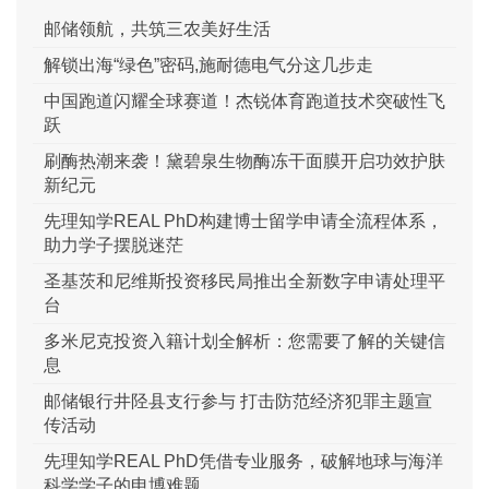
邮储领航，共筑三农美好生活
解锁出海“绿色”密码,施耐德电气分这几步走
中国跑道闪耀全球赛道！杰锐体育跑道技术突破性飞
跃
刷酶热潮来袭！黛碧泉生物酶冻干面膜开启功效护肤
新纪元
先理知学REAL PhD构建博士留学申请全流程体系，
助力学子摆脱迷茫
圣基茨和尼维斯投资移民局推出全新数字申请处理平
台
多米尼克投资入籍计划全解析：您需要了解的关键信
息
邮储银行井陉县支行参与 打击防范经济犯罪主题宣
传活动
先理知学REAL PhD凭借专业服务，破解地球与海洋
科学学子的申博难题