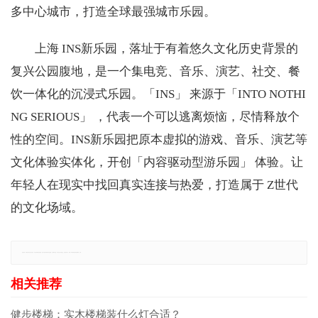
多中心城市，打造全球最强城市乐园。
上海 INS新乐园，落址于有着悠久文化历史背景的
复兴公园腹地，是一个集电竞、音乐、演艺、社交、餐
饮一体化的沉浸式乐园。「INS」 来源于「INTO NOTHI
NG SERIOUS」 ，代表一个可以逃离烦恼，尽情释放个
性的空间。INS新乐园把原本虚拟的游戏、音乐、演艺等
文化体验实体化，开创「内容驱动型游乐园」 体验。让
年轻人在现实中找回真实连接与热爱，打造属于 Z世代
的文化场域。
免责声明：本网站所有信息仅供参考，不做交易和服务的根据，如自行使用本网资料发生偏差，本站概不负责，亦不负任何法律责任。如有侵权行为，请第一时间联系我们修改或删除，多谢。
健步楼梯：实木楼梯装什么灯合适？