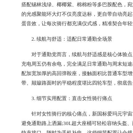
搭配锡林浅绿、椰椰紫、棉棉粉等多巴胺配色，宛
的光感聚能环大灯不仅亮度达标，更自带自动亮起
蛋音效，让每次骑行都充满仪式感，精准契合年轻
2. 续航与舒适：适配日常通勤全场景
对于通勤党而言，续航与舒适感是核心体验点。
充电周五仍有余电，完全满足日常通勤与周末短途
配加宽加厚的高回弹鞍座，接触面积比普通车型增
带、颠簸路面时的平稳程度堪比四轮车型，彻底告
3. 细节实用配置：直击女性骑行痛点
针对女性骑行的核心痛点，新国标爱玛元宇宙P
避免通勤路上洒漏;30L超大座桶可轻松容纳头盔、
快充接口，随时为手机补电。这些细节配置让合规