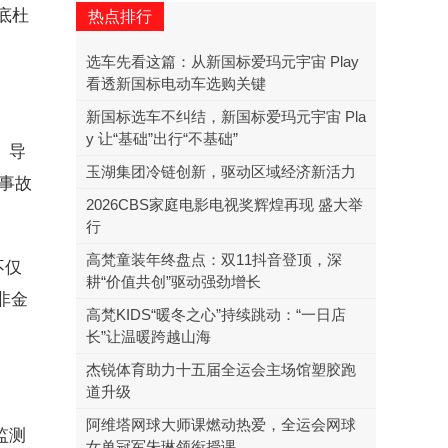
底杜
热点排行
选车先看这篇：从新国标爱玛元宇宙 Play
看透新国标电动车选购关键
新国标选车不纠结，新国标爱玛元宇宙 Pla
y 让“基础”出行“不基础”
、导
玉湖集团冷链创新，驱动区域经济新活力
事故
2026CBS家庭电影电视奖辉煌再现 盛大举
行
高梵童装年终盘点：双11抖音登顶，深
不仅
耕“价值共创”驱动强劲增长
非金
高梵KIDS“暖冬之心”持续跳动：“一日店
长”让温暖跨越山海
杰锐体育助力十五届全运会主场馆塑胶跑
道升级
阿维塔网球大师课燃动热爱，全运会网球
监测
女单冠军朱琳领衔授课