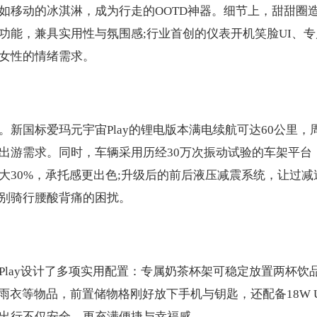
如移动的冰淇淋，成为行走的OOTD神器。细节上，甜甜圈
功能，兼具实用性与氛围感;行业首创的仪表开机笑脸UI、专
女性的情绪需求。
新国标爱玛元宇宙Play的锂电版本满电续航可达60公里，
出游需求。同时，车辆采用历经30万次振动试验的车架平台
大30%，承托感更出色;升级后的前后液压减震系统，让过减
别骑行腰酸背痛的困扰。
lay设计了多项实用配置：专属奶茶杯架可稳定放置两杯饮
雨衣等物品，前置储物格刚好放下手机与钥匙，还配备18W U
出行不仅安全，更充满便捷与幸福感。