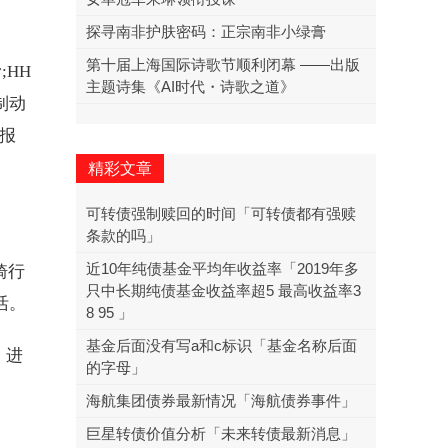
探寻南非护肤密码：正宗南非小绿膏
第十届上海国际诗歌节顺利闭幕 ——出版
;HH
主题诗集《AI时代・诗歌之道》
制动
动报
精彩文章
可转债强制赎回的时间「可转债都有强赎
条款的吗」
近10年纯债基金平均年收益率「2019年多
骑行
只中长期纯债基金收益率超5 最高收益率3
活。
8 95 」
基金后面没有写a和c标识「基金名称后面
，进
的字母」
海航集团债券最新情况「海航债券事件」
巨星转债价值分析「未来转债最新消息」