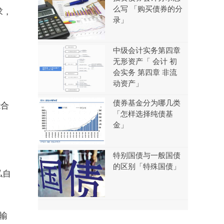
么写 「购买债券的分
求，
录」
中级会计实务第四章
无形资产「 会计 初
会实务 第四章 非流
动资产」
债券基金分为哪几类
能合
「怎样选择纯债基
金」
特别国债与一般国债
的区别「特殊国债」
私自
输