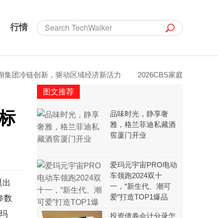
行情
冷链创新，驱动区域经济新活力
2026CBS家庭电影电视奖辉煌
图文推荐
国标
品味时光，静享奢
雅，格兰菲迪私藏酒
窖厦门开业
爱玛元宇宙PRO电动
车领跑2024双十
退出
一，“新生代、潮可
爱”打造TOP1爆品
参数
玛
投资债券会计分录怎