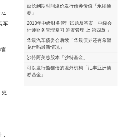
延长到期时间溢价发行债券价值「永续债
券」
24
2013年中级财务管理试题及答案「中级会
装车
计师财务管理复习 筹资管理 上 第四章 」
华晨汽车债委会后续「华晨债券还有希望
兑付吗最新情况」
转官
沙特阿美总股本「沙特基金」
可以发行熊猫债的境外机构「汇丰亚洲债
券基金」
，更
计，