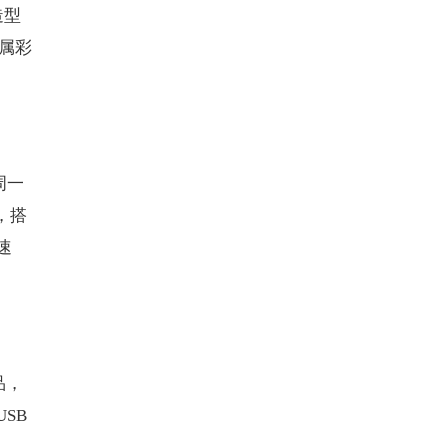
造型
属彩
周一
，搭
速
品，
SB