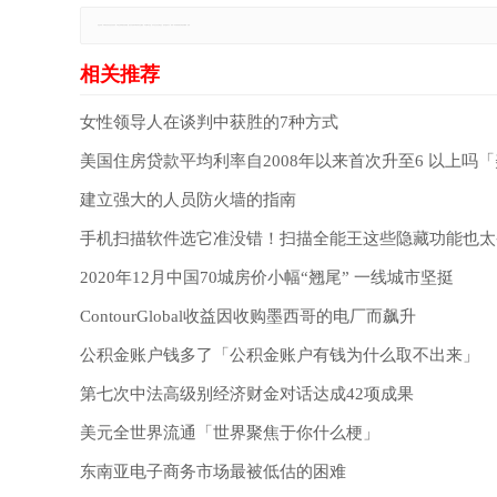
免责声明：本网站所有信息仅供参考，不做交易和服务的根据，如自行使用本网资料发生偏差，本站概不负责，亦不负任何法律责任。如有侵权行为，请第一时间联系我们修改或删除，多谢。
女性领导人在谈判中获胜的7种方式
美国住房贷款平均利率自2008年以来首次升至6 以上吗「
建立强大的人员防火墙的指南
手机扫描软件选它准没错！扫描全能王这些隐藏功能也太
2020年12月中国70城房价小幅“翘尾” 一线城市坚挺
ContourGlobal收益因收购墨西哥的电厂而飙升
公积金账户钱多了「公积金账户有钱为什么取不出来」
第七次中法高级别经济财金对话达成42项成果
美元全世界流通「世界聚焦于你什么梗」
东南亚电子商务市场最被低估的困难