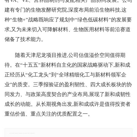
有VA、VE、营养品制剂与复配相关产品协同发展。公司
建有专门的生物发酵研究院,深度布局前沿生物科技,这
种“生物+”战略既响应了规划中“绿色低碳材料”的发展要
求,又为未来切入可降解材料、生物医用材料等前沿赛道
储备了技术能力。
随着天津尼龙项目推进,公司估值溢价空间值得期
待。在“十五五”新材料自主化的国家战略驱动下,新和成
正经历从“化工龙头”到“全球精细化工与新材料领军企
业”的质变。三季报验证的盈利韧性、四大成长板块的协
同发力、与政策高度契合的产业布局,展现了新和成韧性
成长的动能。从长期视角出发,新和成或许是值得投资者
重估价值、重点关注的优质配置之一。
免责声明：本网站所有信息仅供参考，不做交易和服务的根据，如自行使用本网资料发生偏差，本站概不负责，亦不负任何法律责任。如有侵权行为，请第一时间联系我们修改或删除，多谢。