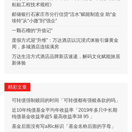
粘贴工程技术规程》
邮储银行石家庄市分行信贷“活水”赋能制造业 助“金
埃特”从“小微”到“强企”
一颗石榴的“升值记”
度假方式迎“升维”：万达酒店以沉浸式体验引爆黄金
周，多城酒店连续满房
万达生活方式酒店品牌新店速递，解码文化赋能旅居
新体验
精彩文章
可转债强制赎回的时间「可转债都有强赎条款的吗」
近10年纯债基金平均年收益率「2019年多只中长期
纯债基金收益率超5 最高收益率38 95 」
基金后面没有写a和c标识「基金名称后面的字母」