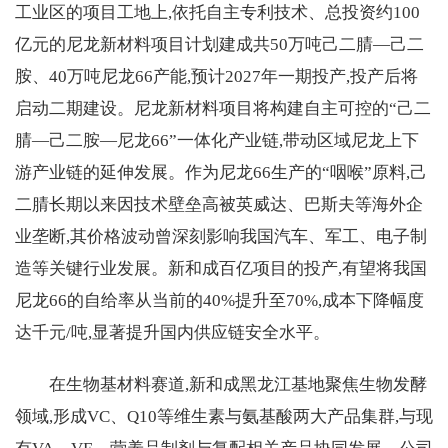
工业区的项目工地上,依托自主专利技术、总投资约100
亿元的尼龙新材料项目计划建成共50万吨己二腈—己二
胺、40万吨尼龙66产能,预计2027年一期投产,投产后将
启动二期建设。尼龙新材料项目将构建自主可控的“己二
腈—己二胺—尼龙66”一体化产业链,带动区域尼龙上下
游产业链的延伸发展。作为尼龙66生产的“咽喉”原料,己
二腈长期以来因技术壁垒高被英威达、巴斯夫等海外企
业垄断,其价格波动曾深刻影响我国汽车、军工、电子制
造等关键行业发展。新和成百亿项目的投产,有望将我国
尼龙66的自给率从当前的40%提升至70%,成本下降幅度
达千元/吨,显著提升国内供应链安全水平。
在生物基材料赛道,新和成黑龙江基地聚焦生物发酵
领域,形成VC、Q10等维生素与氨基酸两大产品集群,与现