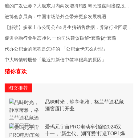
谁的广发证券？大股东月内两次增持H股 粤民投谋间接控股受影响？
进博会参展商：中国市场给外企带来更多发展机遇
【解读】多家上市公司公布5月生猪销售数据，养猪行业回暖趋势不改
促进金融行业生态净化 一份司法建议破解“套路贷”套路
代办公积金的流程是怎样的 「公积金卡怎么办理」
中大转债转股价「最近打新债中签率很高的原因」
图文推荐
品味时光，静享奢雅，格兰菲迪私藏
酒窖厦门开业
爱玛元宇宙PRO电动车领跑2024双
十一，“新生代、潮可爱”打造TOP1爆