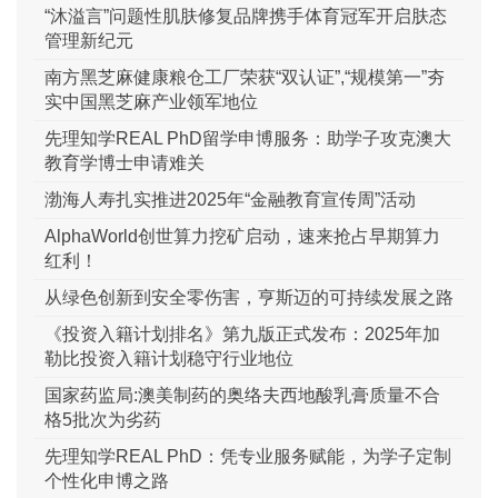
“沐溢言”问题性肌肤修复品牌携手体育冠军开启肤态
管理新纪元
南方黑芝麻健康粮仓工厂荣获“双认证”,“规模第一”夯
实中国黑芝麻产业领军地位
先理知学REAL PhD留学申博服务：助学子攻克澳大
教育学博士申请难关
渤海人寿扎实推进2025年“金融教育宣传周”活动
AlphaWorld创世算力挖矿启动，速来抢占早期算力
红利！
从绿色创新到安全零伤害，亨斯迈的可持续发展之路
《投资入籍计划排名》第九版正式发布：2025年加
勒比投资入籍计划稳守行业地位
国家药监局:澳美制药的奥络夫西地酸乳膏质量不合
格5批次为劣药
先理知学REAL PhD：凭专业服务赋能，为学子定制
个性化申博之路