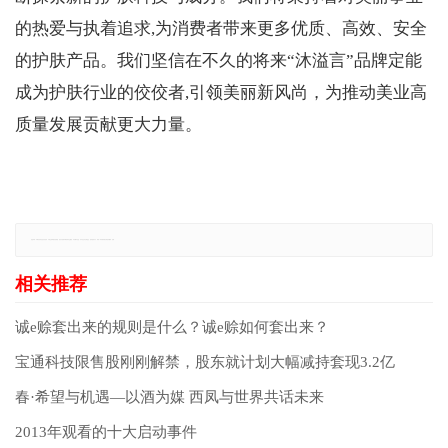
的热爱与执着追求,为消费者带来更多优质、高效、安全
的护肤产品。我们坚信在不久的将来“沐溢言”品牌定能
成为护肤行业的佼佼者,引领美丽新风尚，为推动美业高
质量发展贡献更大力量。
免责声明：本网站所有信息仅供参考，不做交易和服务的根据，如自行使用本网资料发生偏差，本站概不负责，亦不负任何法律责任。如有侵权行为，请第一时间联系我们修改或删除，多谢。
诚e赊套出来的规则是什么？诚e赊如何套出来？
宝通科技限售股刚刚解禁，股东就计划大幅减持套现3.2亿
春·希望与机遇—以酒为媒 西凤与世界共话未来
2013年观看的十大启动事件