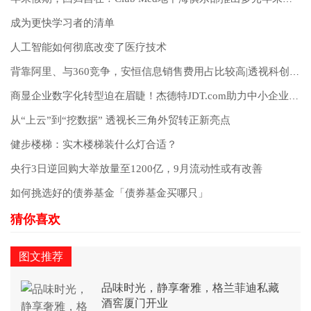
成为更快学习者的清单
人工智能如何彻底改变了医疗技术
背靠阿里、与360竞争，安恒信息销售费用占比较高|透视科创板⑧
商显企业数字化转型迫在眉睫！杰德特JDT.com助力中小企业破局
从“上云”到“挖数据” 透视长三角外贸转正新亮点
健步楼梯：实木楼梯装什么灯合适？
央行3日逆回购大举放量至1200亿，9月流动性或有改善
如何挑选好的债券基金「债券基金买哪只」
图文推荐
品味时光，静享奢雅，格兰菲迪私藏
酒窖厦门开业