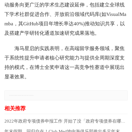
动服务向更广泛的学术生态建设延伸，包括建立全球线
下学术社群促进合作、开放前沿领域代码库(如VisualMa
mba，其GitHub项目年增长率达40%)推动知识共享，以
及搭建产学研转化通道加速研究成果落地。
海马星启的实践表明，在高端留学服务领域，聚焦
于系统性提升申请者核心研究能力与提供全周期深度支
持的模式，在博士全奖申请这一高竞争性赛道中展现出
显著效果。
免责声明：本网站所有信息仅供参考，不做交易和服务的根据，如自行使用本网资料发生偏差，本站概不负责，亦不负任何法律责任。如有侵权行为，请第一时间联系我们修改或删除，多谢。
2022年政府专项债券申报工作 开始了没「政府专项债券在哪里发行」
年末假期，回归自在！Club Med地中海俱乐部推出多元年末出游体验