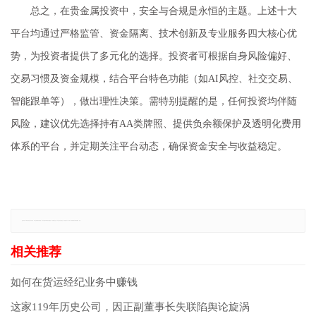
总之，在贵金属投资中，安全与合规是永恒的主题。上述十大
平台均通过严格监管、资金隔离、技术创新及专业服务四大核心优
势，为投资者提供了多元化的选择。投资者可根据自身风险偏好、
交易习惯及资金规模，结合平台特色功能（如AI风控、社交交易、
智能跟单等），做出理性决策。需特别提醒的是，任何投资均伴随
风险，建议优先选择持有AA类牌照、提供负余额保护及透明化费用
体系的平台，并定期关注平台动态，确保资金安全与收益稳定。
免责声明：本网站所有信息仅供参考，不做交易和服务的根据，如自行使用本网资料发生偏差，本站概不负责，亦不负任何法律责任。如有侵权行为，请第一时间联系我们修改或删除，多谢。
如何在货运经纪业务中赚钱
这家119年历史公司，因正副董事长失联陷舆论旋涡