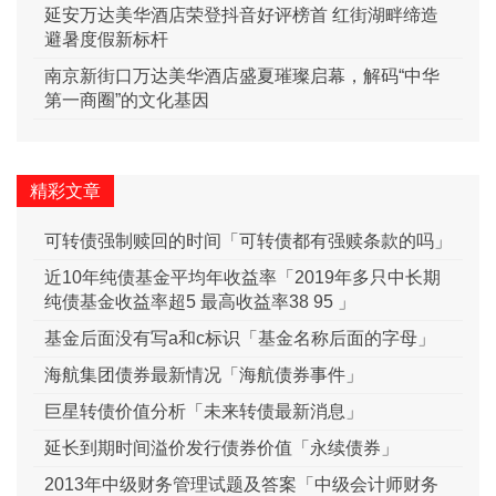
延安万达美华酒店荣登抖音好评榜首 红街湖畔缔造
避暑度假新标杆
南京新街口万达美华酒店盛夏璀璨启幕，解码“中华
第一商圈”的文化基因
精彩文章
可转债强制赎回的时间「可转债都有强赎条款的吗」
近10年纯债基金平均年收益率「2019年多只中长期
纯债基金收益率超5 最高收益率38 95 」
基金后面没有写a和c标识「基金名称后面的字母」
海航集团债券最新情况「海航债券事件」
巨星转债价值分析「未来转债最新消息」
延长到期时间溢价发行债券价值「永续债券」
2013年中级财务管理试题及答案「中级会计师财务