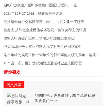
迎8天“加长版”假期 多地热门景区门票预订一空
2021年12月27-28日，格雅表时光之旅
沪指猪年首个交易日低开0.19%，北京文化一字涨停
黄有光:从降低企业用能成本说到一位诺奖得主的错误
债权人申请破产重整，坚瑞沃能加快重生步伐
中央商场公告：实际控制人祝义财先生已回到家中
这个年轻的实习生比一些年长的创业同龄人领先几年。这就是原因。
18个县（市、区）发起湘赣边区域林业生态圈联盟
图文推荐
品味时光，静享奢雅，格兰菲迪私藏
酒窖厦门开业