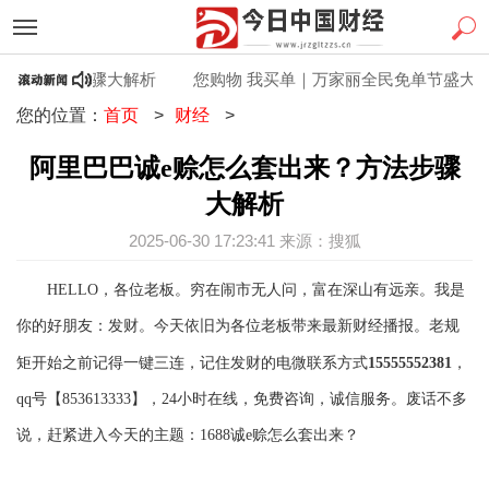
来？方法步骤大解析
您购物 我买单｜万家丽全民免单节盛大启
您的位置：
首页
>
财经
>
阿里巴巴诚e赊怎么套出来？方法步骤
大解析
2025-06-30 17:23:41 来源：搜狐
HELLO，各位老板。穷
在闹市无人问，富在深山有远亲。
我是
你的好朋友：发财。今天依旧为各位老板带来最新财经播报。老规
矩开始之前记得一键三连，记住发财
的电微联系方式
15555552381
，
qq号【853613333】，24小时在线，免费咨询，诚信服务。废话不多
说，赶紧进入今天的主题：1688诚e赊怎么套出来？