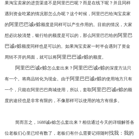
果淘宝卖家的进货渠道不是阿里巴巴呢？而是在线下呢？并且同样
遇到资金吃紧的情况那怎么办呢？这个时候，阿里巴巴给淘宝卖家
阿里巴巴诚
e赊
的
额度是同样可以产生作用的。目前的情况，大家
阿里巴
想必比较清楚，银行给的额度是可以的，那么阿里巴巴给的
巴诚
e赊
额度同样也是可以的。如果淘宝卖家一时半会遇到了资金
阿里巴巴诚
e赊
周转不开的局面，就可以将
的额度。
阿里巴巴诚
e赊
阿里巴巴诚
e赊
怎么套出来
？
的深度方法只
阿里巴巴诚
e赊
有一个。将商品转化为现金。由于
的使用地方只有
阿里巴巴诚
e赊
一个，只能在阿里巴巴商城使用，所以，套取
的额
度的途径也是非常有限的，不像那样可以使用的地方有很多
。
简而言之
，
1688诚e赊怎么套出来？相信通过今天的详细解答各
找我：我的
位老板们心里已经有数了，老板们有什么需要
记得
随时