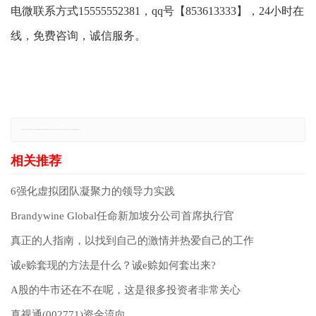
电微联系方式
15555552381，qq号【853613333】，24小时在
线，免费咨询，诚信服务。
免责声明：本网站所有信息仅供参考，不做交易和服务的根据，如自行使用本网资料发生偏差，本站概不负责，亦不负任何法律责任。如有侵权行为，请第一时间联系我们修改或删除，多谢。
6强化虚拟团队凝聚力的领导力实践
Brandywine Global任命新加坡分公司首席执行官
真正的人指南，以找到自己的激情并热爱自己的工作
诚e赊套现的方法是什么？诚e赊如何套出来?
A股的牛市还在不在呢，这是很多投资者非常关心
真视通(002771)资金流向