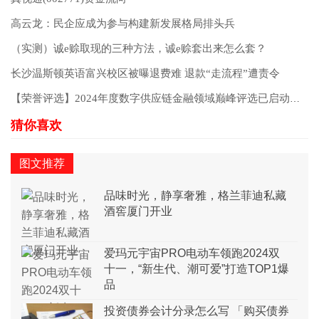
高云龙：民企应成为参与构建新发展格局排头兵
（实测）诚e赊取现的三种方法，诚e赊套出来怎么套？
长沙温斯顿英语富兴校区被曝退费难 退款“走流程”遭责令
【荣誉评选】2024年度数字供应链金融领域巅峰评选已启动，百家企业角逐，等你来战！
图文推荐
品味时光，静享奢雅，格兰菲迪私藏
酒窖厦门开业
爱玛元宇宙PRO电动车领跑2024双
十一，“新生代、潮可爱”打造TOP1爆
品
投资债券会计分录怎么写 「购买债券