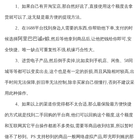
1、如果自己有开淘宝店,那自然好说了,直接使用这个额度去拿
货就可以了,这无疑是最方便的提现方法。
2、在1688平台找到身边人需要的东西,你帮助他下单,支付的时
阿里巴巴诚
e赊
候选择
,然后等他拿到商品后,让他把钱给你即可,安
全快捷。唯一缺点可重复性不强,机缘巧合性大。
3、进货电子产品,然后倒手卖掉,比如卖到手机店、闲鱼、58同
城等等都可以变卖出去,这个也是有一定的折损,而且风险相对较高,出
手时间无法保障,折旧率无法控制,除非买家自己很懂行,否则不建议采
用此种操作。
4、如果以上的渠道你觉得都不太合适,那么最保险最方便快捷
的方式就是找到二手回购的平台商,他们可以回购这个额度,这个额度
和互联网其它平台操作都差不多类似,需要等商品收到结算,所以暂时
做不了秒到。PS:支持秒到的商品一般网络虚拟产品,即充即到账的那