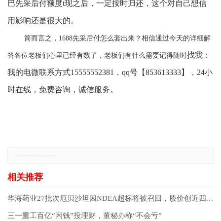
巴先采后付额度
t现之后，一定按时归还，这个对自己想信
用影响还是很大的。
简而言之
，
1688先采后付怎么套出来？相信通过今天的详细解
找我：
答各位老板们心里已经有数了，老板们有什么需要
记得
随时
我的电微联系方式
15555552381，qq号【853613333】，24小
时在线，免费咨询，诚信服务。
免责声明：本网站所有信息仅供参考，不做交易和服务的根据，如自行使用本网资料发生偏差，本站概不负责，亦不负任何法律责任。如有侵权行为，请第一时间联系我们修改或删除，多谢。
华海药业27批次厄贝沙坦因NDEA超标将被召回，股价创近四年新低
三一重工百亿“闲钱”投理财，董秘办称“不会亏”