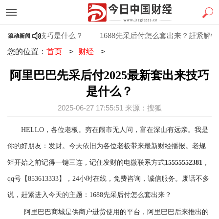
5最新套出来技巧是什么？
1688先采后付怎么套出来？赶紧解锁
您的位置：
首页
>
财经
>
阿里巴巴先采后付2025最新套出来技巧
是什么？
2025-06-27 17:55:51 来源：搜狐
HELLO，各位老板。穷
在闹市无人问，富在深山有远亲。
我是
你的好朋友：发财。今天依旧为各位老板带来最新财经播报。老规
矩开始之前记得一键三连，记住发财
的电微联系方式
15555552381
，
qq号【853613333】，24小时在线，免费咨询，诚信服务。废话不多
说，赶紧进入今天的主题：1688先采后付怎么套出来？
阿里巴巴商城是供商户进货使用的平台，阿里巴巴后来推出的