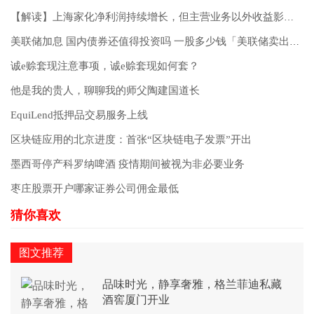
【解读】上海家化净利润持续增长，但主营业务以外收益影响较大
美联储加息 国内债券还值得投资吗 一股多少钱「美联储卖出债券」
诚e赊套现注意事项，诚e赊套现如何套？
他是我的贵人，聊聊我的师父陶建国道长
EquiLend抵押品交易服务上线
区块链应用的北京进度：首张“区块链电子发票”开出
墨西哥停产科罗纳啤酒 疫情期间被视为非必要业务
枣庄股票开户哪家证券公司佣金最低
图文推荐
品味时光，静享奢雅，格兰菲迪私藏
酒窖厦门开业