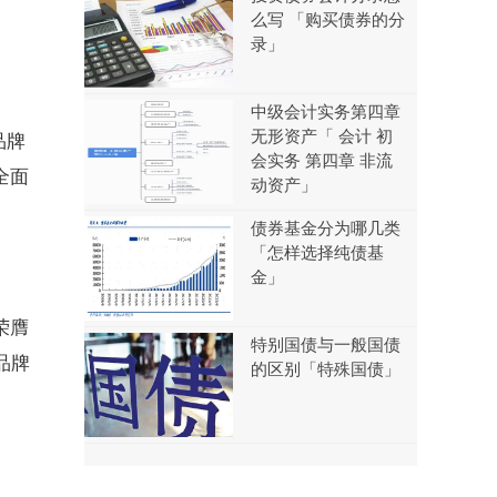
么写 「购买债券的分
录」
中级会计实务第四章
无形资产「 会计 初
品牌
会实务 第四章 非流
全面
动资产」
债券基金分为哪几类
「怎样选择纯债基
金」
荣膺
特别国债与一般国债
品牌
的区别「特殊国债」