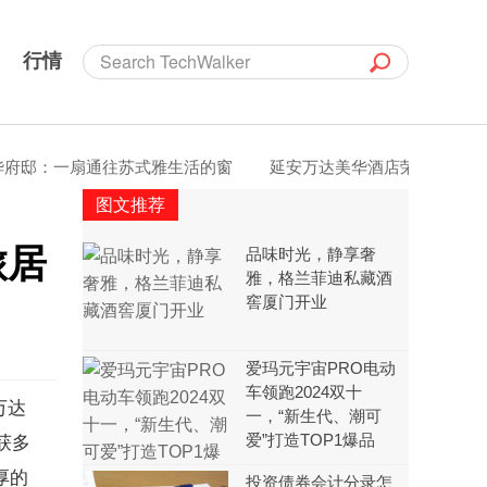
行情
：一扇通往苏式雅生活的窗
延安万达美华酒店荣登抖音好评榜首
图文推荐
旅居
品味时光，静享奢
雅，格兰菲迪私藏酒
窖厦门开业
爱玛元宇宙PRO电动
车领跑2024双十
万达
一，“新生代、潮可
爱”打造TOP1爆品
获多
厚的
投资债券会计分录怎