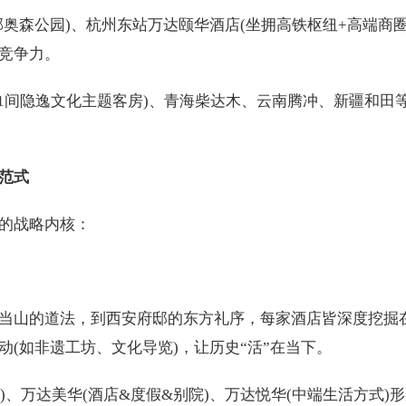
奥森公园)、杭州东站万达颐华酒店(坐拥高铁枢纽+高端商圈
竞争力。
1间隐逸文化主题客房)、青海柴达木、云南腾冲、新疆和田
范式
的战略内核：
当山的道法，到西安府邸的东方礼序，每家酒店皆深度挖掘
(如非遗工坊、文化导览)，让历史“活”在当下。
、万达美华(酒店&度假&别院)、万达悦华(中端生活方式)