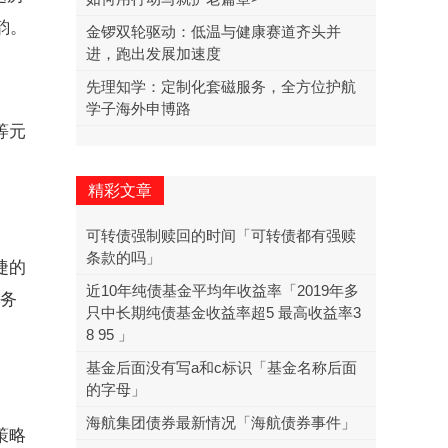
韵。
金锣双轮驱动：低温与健康赛道齐头并
进，跑出发展加速度
先理知学：定制化套磁服务，全方位护航
学子海外申博路
等元
精彩文章
可转债强制赎回的时间「可转债都有强赎
条款的吗」
捷的
近10年纯债基金平均年收益率「2019年多
服务
只中长期纯债基金收益率超5 最高收益率3
8 95 」
基金后面没有写a和c标识「基金名称后面
的字母」
海航集团债券最新情况「海航债券事件」
策略