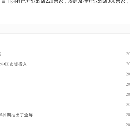
目前拥有已开业酒店220余家，筹建及待开业酒店380余家
禁
20
大中国市场投入
20
20
20
20
20
屏掉期推出了全屏
20
20