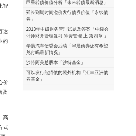
巨星转债价值分析「未来转债最新消息」
化智
延长到期时间溢价发行债券价值「永续债
券」
2013年中级财务管理试题及答案「中级会
万达
计师财务管理复习 筹资管理 上 第四章 」
业的
华晨汽车债委会后续「华晨债券还有希望
兑付吗最新情况」
沙特阿美总股本「沙特基金」
可以发行熊猫债的境外机构「汇丰亚洲债
券基金」
心价
店及
、高
方式