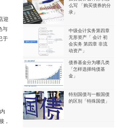
么写 「购买债券的分
录」
店迎
色与
中级会计实务第四章
无形资产「 会计 初
已于
会实务 第四章 非流
动资产」
债券基金分为哪几类
「怎样选择纯债基
金」
特别国债与一般国债
的区别「特殊国债」
域内
接，