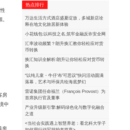
热点排行
志性
万达生活方式酒店盛夏绽放，多城新店诠
源。
释在地文化旅居新体验
小花钱包:以科技之名,筑牢金融反诈安全网
汇率波动频繁？朗升换汇教你轻松应对货
币转换
换汇知识全解析:朗升让你轻松应对货币转
换
“以纯儿童・牛仔‘布’可思议”快闪活动圆满
落幕，艺术与环保共绘海底梦幻
雷诺集团任命福兰（François Provost）为
客房
首席执行官及董事
境中
产业升级新引擎:解码绿色化与数字化融合
之道
<当社会实践遇上智慧养老：看北科大学子
题房
如何用行动写就护老篇章>