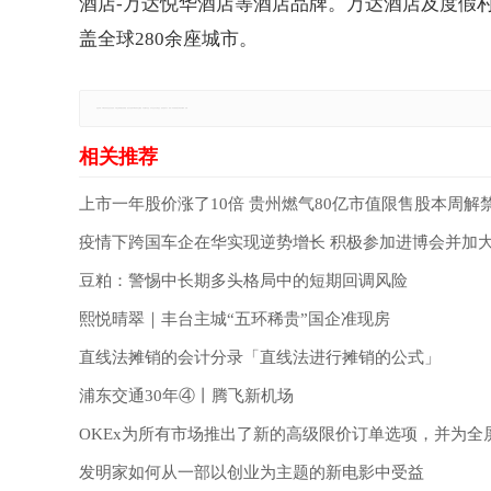
酒店-万达悦华酒店等酒店品牌。万达酒店及度假村
盖全球280余座城市。
免责声明：本网站所有信息仅供参考，不做交易和服务的根据，如自行使用本网资料发生偏差，本站概不负责，亦不负任何法律责任。如有侵权行为，请第一时间联系我们修改或删除，多谢。
上市一年股价涨了10倍 贵州燃气80亿市值限售股本周解
疫情下跨国车企在华实现逆势增长 积极参加进博会并加
豆粕：警惕中长期多头格局中的短期回调风险
熙悦晴翠｜丰台主城“五环稀贵”国企准现房
直线法摊销的会计分录「直线法进行摊销的公式」
浦东交通30年④丨腾飞新机场
OKEx为所有市场推出了新的高级限价订单选项，并为全
发明家如何从一部以创业为主题的新电影中受益