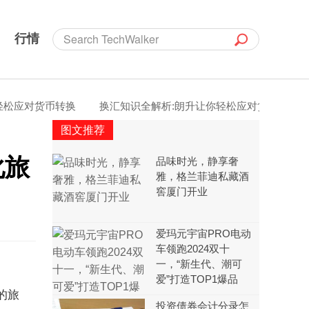
行情
对货币转换
换汇知识全解析:朗升让你轻松应对货币转换
“
图文推荐
化旅
品味时光，静享奢
雅，格兰菲迪私藏酒
窖厦门开业
爱玛元宇宙PRO电动
车领跑2024双十
一，“新生代、潮可
爱”打造TOP1爆品
的旅
投资债券会计分录怎