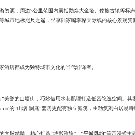
游资源，周边3公里范围内囊括勐焕大金塔、傣族古镇等标
等城市地标咫尺之遥，坐享陆家嘴璀璨天际线的核心景观资
每家酒店都成为独特城市文化的当代转译者。
街”美誉的山塘街，巧妙借用水巷肌理打造低密隐逸空间。其
55㎡的“山塘·澜庭”套房更配有独立庭院，生动复刻白居易诗
文脉精髓，精心打造“城影雅静”、“平城风韵”等沉浸式主