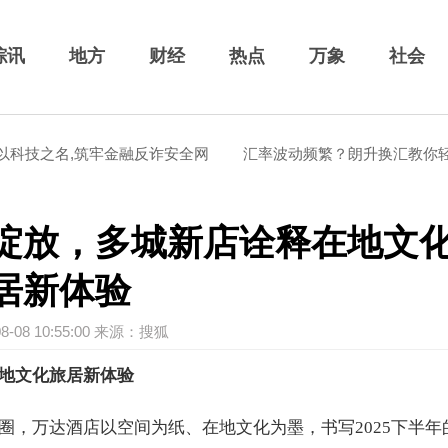
综讯
地方
财经
热点
万象
社会
技之名,筑牢金融反诈安全网
汇率波动频繁？朗升换汇教你轻松应
绽放，多城新店诠释在地文
居新体验
08-08 10:55:00 来源：搜狐
地文化旅居新体验
圈，万达酒店以空间为纸、在地文化为墨，书写2025下半年