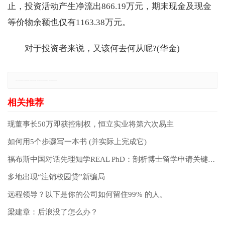
止，投资活动产生净流出866.19万元，期末现金及现金
等价物余额也仅有1163.38万元。
对于投资者来说，又该何去何从呢?(华金)
免责声明：本网站所有信息仅供参考，不做交易和服务的根据，如自行使用本网资料发生偏差，本站概不负责，亦不负任何法律责任。如有侵权行为，请第一时间联系我们修改或删除，多谢。
现董事长50万即获控制权，恒立实业将第六次易主
如何用5个步骤写一本书 (并实际上完成它)
福布斯中国对话先理知学REAL PhD：剖析博士留学申请关键环节
多地出现“注销校园贷”新骗局
远程领导？以下是你的公司如何留住99% 的人。
梁建章：后浪没了怎么办？