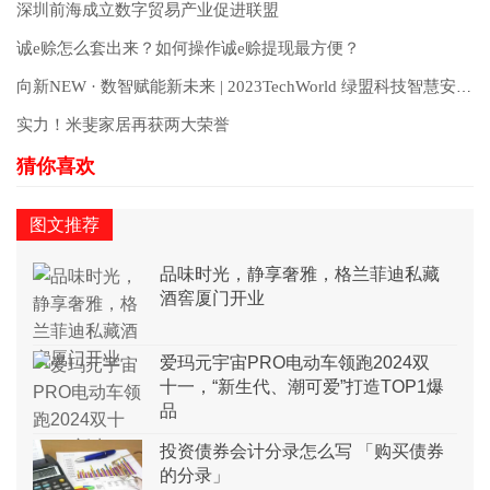
深圳前海成立数字贸易产业促进联盟
诚e赊怎么套出来？如何操作诚e赊提现最方便？
向新NEW · 数智赋能新未来 | 2023TechWorld 绿盟科技智慧安全大会圆满召开
实力！米斐家居再获两大荣誉
图文推荐
品味时光，静享奢雅，格兰菲迪私藏
酒窖厦门开业
爱玛元宇宙PRO电动车领跑2024双
十一，“新生代、潮可爱”打造TOP1爆
品
投资债券会计分录怎么写 「购买债券
的分录」