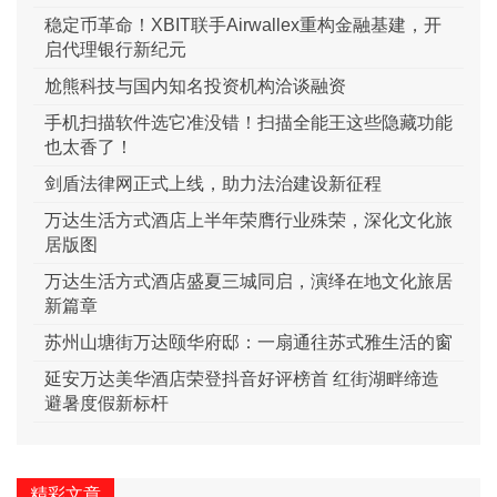
稳定币革命！XBIT联手Airwallex重构金融基建，开
启代理银行新纪元
尬熊科技与国内知名投资机构洽谈融资
手机扫描软件选它准没错！扫描全能王这些隐藏功能
也太香了！
剑盾法律网正式上线，助力法治建设新征程​
万达生活方式酒店上半年荣膺行业殊荣，深化文化旅
居版图
万达生活方式酒店盛夏三城同启，演绎在地文化旅居
新篇章
苏州山塘街万达颐华府邸：一扇通往苏式雅生活的窗
延安万达美华酒店荣登抖音好评榜首 红街湖畔缔造
避暑度假新标杆
精彩文章