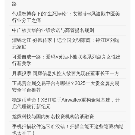
路
代理权博弈下的“生死悖论”：艾塑菲®风波戳中医美
行业分工之痛
中广核实华的业绩承诺与高管提名规则
濯锦之江·好风传家丨记全国文明家庭：锦江区刘端
元家庭
可爱自成一路：爱玛×黄油小熊联名系列点亮女性出
行新美学
月底投票 同辉信息实控人欲罢免现任董事长王一方
正规贵金属交易平台有哪些？2025十大贵金属交易
安全平台推荐
稳定币革命！XBIT联手Airwallex重构金融基建，开
启代理银行新纪元
尬熊科技与国内知名投资机构洽谈融资
手机扫描软件选它准没错！扫描全能王这些隐藏功能
也太香了！