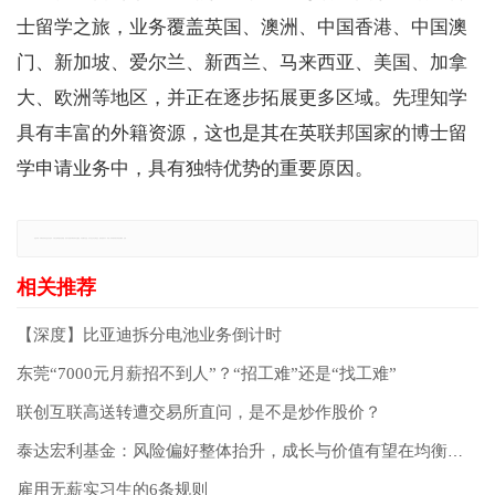
士留学之旅，业务覆盖英国、澳洲、中国香港、中国澳
门、新加坡、爱尔兰、新西兰、马来西亚、美国、加拿
大、欧洲等地区，并正在逐步拓展更多区域。先理知学
具有丰富的外籍资源，这也是其在英联邦国家的博士留
学申请业务中，具有独特优势的重要原因。
免责声明：本网站所有信息仅供参考，不做交易和服务的根据，如自行使用本网资料发生偏差，本站概不负责，亦不负任何法律责任。如有侵权行为，请第一时间联系我们修改或删除，多谢。
【深度】比亚迪拆分电池业务倒计时
东莞“7000元月薪招不到人”？“招工难”还是“找工难”
联创互联高送转遭交易所直问，是不是炒作股价？
泰达宏利基金：风险偏好整体抬升，成长与价值有望在均衡中同步走强
雇用无薪实习生的6条规则