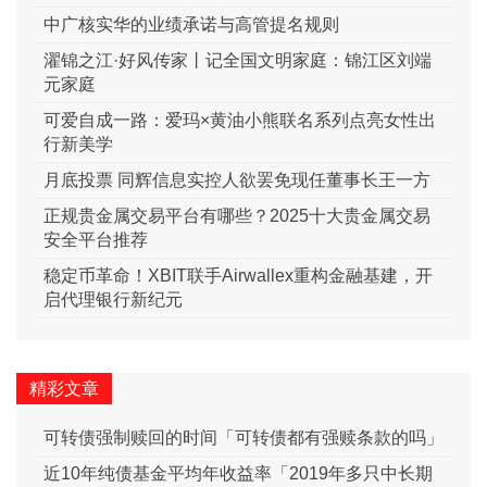
中广核实华的业绩承诺与高管提名规则
濯锦之江·好风传家丨记全国文明家庭：锦江区刘端
元家庭
可爱自成一路：爱玛×黄油小熊联名系列点亮女性出
行新美学
月底投票 同辉信息实控人欲罢免现任董事长王一方
正规贵金属交易平台有哪些？2025十大贵金属交易
安全平台推荐
稳定币革命！XBIT联手Airwallex重构金融基建，开
启代理银行新纪元
精彩文章
可转债强制赎回的时间「可转债都有强赎条款的吗」
近10年纯债基金平均年收益率「2019年多只中长期