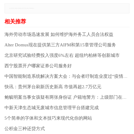
免责声明：本网站所有信息仅供参考，不做交易和服务的根据，如自行使用本网资料发生偏差，本站概不负责，亦不负任何法律责任。如有侵权行为，请第一时间联系我们修改或删除，多谢。
海外劳动市场迅速发展 如何维护海外务工人员合法权益
Alter Domus现在提供第三方AIFM和第15章管理公司服务
北京研究试验经费投入强度6%左右 超纽约柏林等创新城市
西宁股票开户哪家证券公司服务好
中国智能制造系统解决方案大会：与会者吁制造业度过“疫情寒冬”
快讯：贵州茅台刷新历史新高 市值再超2.7万亿元
鲍毓明案当事女孩疑有两张身份证 户籍地警方：上级部门在处理
中新天津生态城无废城市信息管理平台搭建完成
5个简单的字体和文本技巧来现代化你的网站
公积金三种还贷方式