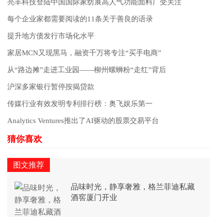
亮丰科技登陆中国国际家纺展高人气功能面料广受关注
每个企业家都需要阅读的11条关于善良的语录
提升地方债发行市场化水平
家居MCN又现黑马，融资千万将专注“买手电商”
从“路边摊”走进工业园——柳州螺蛳粉“走红”背后
沪深多家银行暂停按揭贷款
传媒行业有效发明专利排行榜：奥飞娱乐第一
Analytics Ventures推出了AI驱动的股票交易平台
图文推荐
品味时光，静享奢雅，格兰菲迪私藏
酒窖厦门开业