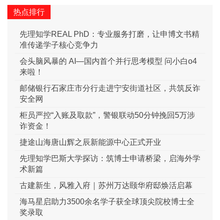
热点排行
先理知学REAL PhD：专业服务打磨，让申博文书精
准传递学子核心竞争力
会头脑风暴的 AI—国内首个并行思考模型 问小白o4
来啦！
邮储银行石家庄市分行走进宁安街道社区，共筑反诈
安全网
柜员严控“入账及取款”，警银联动50分钟挽回5万涉
诈资金！
捷途山海唐山辉之辰新能源中心正式开业
先理知学巴斯大学探访：筑博士申请桥梁，启海外学
术新篇
古建新生，风雅入府｜苏州万达颐华府邸焕活启幕
海马星启助力3500余名学子获全球顶尖院校博士全
奖录取