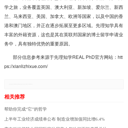
学之旅，业务覆盖英国、澳大利亚、新加坡、爱尔兰、新西
兰、马来西亚、美国、加拿大、欧洲等国家，以及中国的香
港和澳门地区，并正在逐步拓展至更多区域。先理知学具有
丰富的外籍资源，这也是其在英联邦国家的博士留学申请业
务中，具有独特优势的重要原因。
部分信息参考来源于先理知学REAL PhD官方网站：htt
ps://xianlizhixue.com/
免责声明：本网站所有信息仅供参考，不做交易和服务的根据，如自行使用本网资料发生偏差，本站概不负责，亦不负任何法律责任。如有侵权行为，请第一时间联系我们修改或删除，多谢。
帮助你完成“它”的哲学
上半年工业经济成绩单公布 制造业增加值同比增6.4%