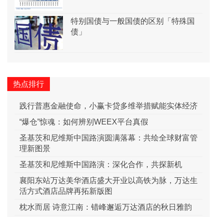
特别国债与一般国债的区别「特殊国
债」
热点排行
践行普惠金融使命，小赢卡贷多维举措赋能实体经济
“爆仓”惊魂：如何辨别WEEX平台真假
圣基茨和尼维斯中国路演圆满落幕：共绘全球财富管
理新图景
圣基茨和尼维斯中国路演：深化合作，共探新机
襄阳东站万达美华酒店盛大开业以高铁为脉，万达生
活方式酒店品牌再拓新版图
枕水而居 诗意江南：错峰邂逅万达酒店的秋日雅韵