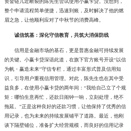
资金链几近断裂的陈先生尝试使用小赢卡贷。没想到，
整个申请流程简单便捷，迅速到账，及时解决了他的燃
眉之急，让他顺利应对了中秋节的消费高峰。
诚信筑基：深化守信教育，共筑大消保防线
信用是金融市场的基石，更是普惠金融可持续发展
的关键。小赢卡贷深谙此道，在旗下官方账号开设“以信
为帆・赢造未来”守信专栏，通过丰富形式普及信用知
识，引导用户重视信用管理。对此，陈先生也在其中受
益良多，在使用小赢卡贷的两年间：“我给自己立了个规
矩：哪怕生意再忙，还款日闹钟一响，立刻处理，绝不
拖延。”正是这种良好的还款习惯，让他保持了优秀的信
用记录，也为未来的持续发展铺平了道路。最近，他刚
谈下隔壁铺位，准备扩大经营规模，而良好的信用记录