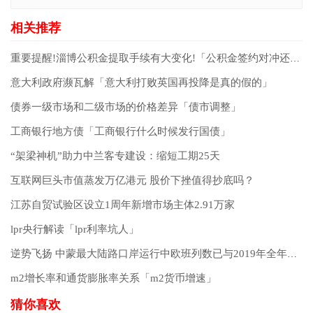
重要提醒!淄博公积金提取手续有大变化!「公积金签约对冲还贷还可以提取吗」
意大利政府濒瓦解「意大利打败英国再投降是真的假的」
债券一级市场和二级市场的价格差异「债市调整」
工商银行地方债「工商银行什么时候发行国债」
“架梁神机”助力中兰客专建设：缩短工期25天
互联网巨头市值蒸发万亿港元 股价下挫值得抄底吗？
江苏自贸试验区设立1周年新增市场主体2.91万家
lpr央行解读「lpr利率坑人」
逆势飞扬 中蒙最大陆路口岸运行中欧班列数已与2019年全年持平
m2增长率和通货膨胀率关系「m2货币增速」