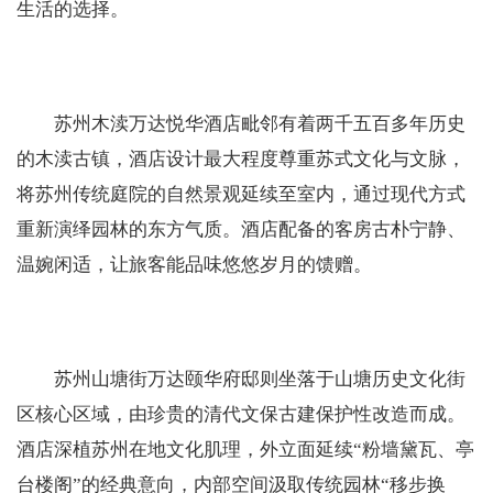
生活的选择。
苏州木渎万达悦华酒店毗邻有着两千五百多年历史
的木渎古镇，酒店设计最大程度尊重苏式文化与文脉，
将苏州传统庭院的自然景观延续至室内，通过现代方式
重新演绎园林的东方气质。酒店配备的客房古朴宁静、
温婉闲适，让旅客能品味悠悠岁月的馈赠。
苏州山塘街万达颐华府邸则坐落于山塘历史文化街
区核心区域，由珍贵的清代文保古建保护性改造而成。
酒店深植苏州在地文化肌理，外立面延续“粉墙黛瓦、亭
台楼阁”的经典意向，内部空间汲取传统园林“移步换