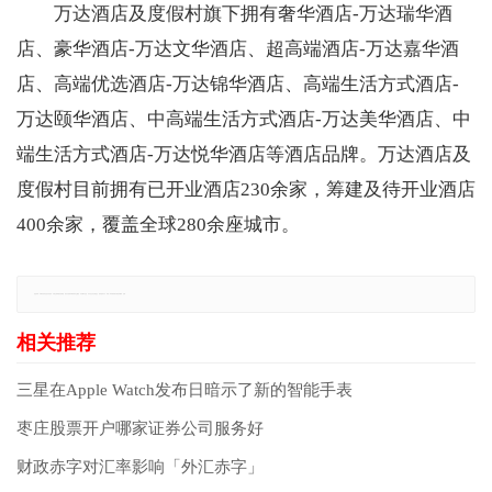
万达酒店及度假村旗下拥有奢华酒店-万达瑞华酒
店、豪华酒店-万达文华酒店、超高端酒店-万达嘉华酒
店、高端优选酒店-万达锦华酒店、高端生活方式酒店-
万达颐华酒店、中高端生活方式酒店-万达美华酒店、中
端生活方式酒店-万达悦华酒店等酒店品牌。万达酒店及
度假村目前拥有已开业酒店230余家，筹建及待开业酒店
400余家，覆盖全球280余座城市。
免责声明：本网站所有信息仅供参考，不做交易和服务的根据，如自行使用本网资料发生偏差，本站概不负责，亦不负任何法律责任。如有侵权行为，请第一时间联系我们修改或删除，多谢。
三星在Apple Watch发布日暗示了新的智能手表
枣庄股票开户哪家证券公司服务好
财政赤字对汇率影响「外汇赤字」