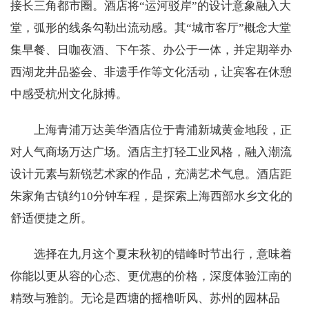
接长三角都市圈。酒店将“运河驳岸”的设计意象融入大
堂，弧形的线条勾勒出流动感。其“城市客厅”概念大堂
集早餐、日咖夜酒、下午茶、办公于一体，并定期举办
西湖龙井品鉴会、非遗手作等文化活动，让宾客在休憩
中感受杭州文化脉搏。
上海青浦万达美华酒店位于青浦新城黄金地段，正
对人气商场万达广场。酒店主打轻工业风格，融入潮流
设计元素与新锐艺术家的作品，充满艺术气息。酒店距
朱家角古镇约10分钟车程，是探索上海西部水乡文化的
舒适便捷之所。
选择在九月这个夏末秋初的错峰时节出行，意味着
你能以更从容的心态、更优惠的价格，深度体验江南的
精致与雅韵。无论是西塘的摇橹听风、苏州的园林品