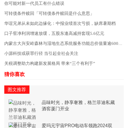
你可能对新一代员工有什么错误
可转债条件赎回「可转债条件赎回是什么意思」
华谊兄弟从未如此边缘化：中报业绩首次亏损，缺席暑期档
口子窖净利润增速放缓，五股东逢高减持套现5.6亿元
内蒙古大兴安岭森林与湿地生态系统服务功能总价值量逾6000亿元/年
小源科技或获罪行径 当引起全社会关注
关税调整助力构建新发展格局 带来“三个有利于”
图文推荐
品味时光，静享奢雅，格兰菲迪私藏
酒窖厦门开业
爱玛元宇宙PRO电动车领跑2024双