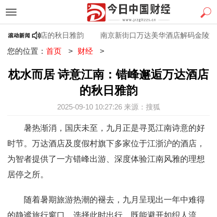
邂逅万达酒店的秋日雅韵
南京新街口万达美华酒店解码金陵文脉
您的位置：
首页
>
财经
>
枕水而居 诗意江南：错峰邂逅万达酒店
的秋日雅韵
2025-09-10 10:27:26 来源：搜狐
暑热渐消，国庆未至，九月正是寻觅江南诗意的好
时节。万达酒店及度假村旗下多家位于江浙沪的酒店，
为智者提供了一方错峰出游、深度体验江南风雅的理想
居停之所。
随着暑期旅游热潮的褪去，九月呈现出一年中难得
的静谧旅行窗口。选择此时出行，既能避开如织人流，