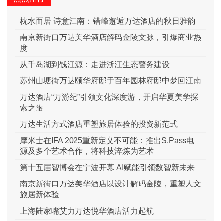
枕水而居 诗意江南：错峰邂逅万达酒店的秋日雅韵
南京新街口万达美华酒店解码金陵文脉，引爆商业热
度
从千岛湖到钱江源：走进浙江生态警务建设
苏州山塘街万达颐华府邸于百年园林府邸中梦回江南
万达酒店“万游纪”引领文化深度游，开启华夏美学探
索之旅
万达生活方式酒店重塑旅居体验的投资新范式
摩米士在IFA 2025重新定义不可能：推出S.Pass电
源及多个艺术合作，将科技淬炼为艺术
第十五届智博会在宁波开幕 AI赋能引领数智新未来
南京新街口万达美华酒店以设计解码金陵，重塑人文
旅居新体验
上海陆家嘴艾力万达悦华酒店活力起航