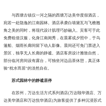
与西塘古镇仅一河之隔的西塘万达美华度假酒店，
宛若一处隐逸的江南园林。酒店承袭白墙黛瓦与飞檐翘
角之美的同时，将现代设计肌理巧妙融入。宾客可于此
免费租借汉服，化身江南闺秀，在晨雾或夕照中，于乌
篷船、烟雨长廊间留下动人影像。晨间还可免门票进入
景区，独享无人长廊的静谧。酒店客房设计雅致自然，
部分临河房间设有露台，可独坐河边品茶休憩，真正体
验“枕水而居”的淡然自在。
苏式园林中的静谧居停
在苏州，万达生活方式系列酒店(万达颐华酒店、万
达美华酒店和万达悦华酒店)为旅客提供了多种沉浸苏式