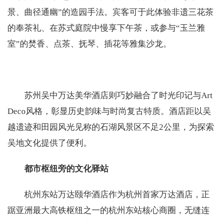
景、曲径通幽”的造园手法。宾客可于此体验非遗三花茶
的奉茶礼、在苏式庭院中慢享下午茶，或参与“玉兰雅
室”的焚香、点茶、抚琴、插花等雅集沙龙。
苏州吴中万达美华酒店则巧妙融合了时光印记与Art
Deco风格，彰显历史韵味与时尚复古特质。酒店距以吴
越遗迹和田园风光见称的石湖风景区不足2公里，为探索
吴地文化提供了便利。
都市枢纽旁的文化驿站
杭州东站万达颐华酒店作为杭州首家万达酒店，正
踞亚洲最大高铁枢纽之一的杭州东站核心商圈，无缝连