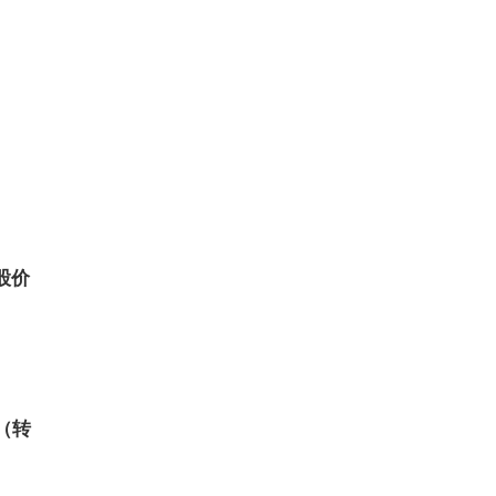
股价
（转