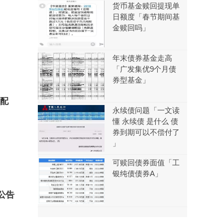
货币基金赎回提现单
日额度「春节期间基
金赎回吗」
年末债券基金走高
「广发集优9个月债
券型基金」
因配
永续债问题「一文读
懂 永续债 是什么 债
券到期可以不偿付了
」
可赎回债券面值「工
银纯债债券A」
公告