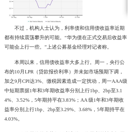
不过，机构人士认为，利率债和信用债收益率近期
都有持续震荡攀升的可能。“华为债在正式交易后收益率
可能会上行一些。”上述公募基金经理对记者称。
本周以来，信用债收益率大多上行。周一，央行公
布的10月LPR（贷款报价利率）并未如市场预期下调，
加之9月CPI达3%、缴税因素造成一定扰动，周一AAA级
中短期票据1年和3年期收益率分别上行1bp、2bp至3.1
4%、3.52%，5年期持平在3.83%；AA 级1年和3年期收
益率分别上行1bp、2bp至3.29%、3.68%，5年期持平在
4.03%。