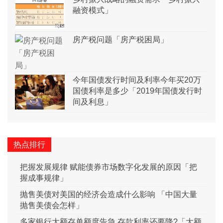
融资模式」
房产税问题「房产税困局」
今年国债发行时间及利率今年买20万
国债利率是多少「2019年国债发行时
间及利息」
热点排行
把握发展规律 赋能债券市场数字化发展的原因「把
握成事规律」
抛售美债对美国的经济会造成什么影响 「中国大量
抛售美债会怎样」
多家银行大额存单额度告急 存款利率还要降?「大额