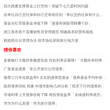
四大因素支撑黄金上行空间！突破千七只是时间问题
在单位自己交社保和自己交有啥区别「单位交的社保有什么用」
基金分红导致基金净值下降「债基和保险理财哪个好」
浙江发布首个直播销售员管理规范 明确基本职责和底线
财政部出台管理办法 按市场化原则发行地方债
多家银行大额存单额度告急 存款利率还要降?「大额存单利率会涨吗」
广发基金债券「非公开发行公司债券」
推荐三只年化收益率8 左右的债券型基金「债券基金平均年收益率」
政府债券供给 风暴 对债市影响几何分析「经济下行对债券的影响」
市场利率上升债券价格下降 再投资收益率「永续债利率跳升」
华为为什么发债「华为发行债券」