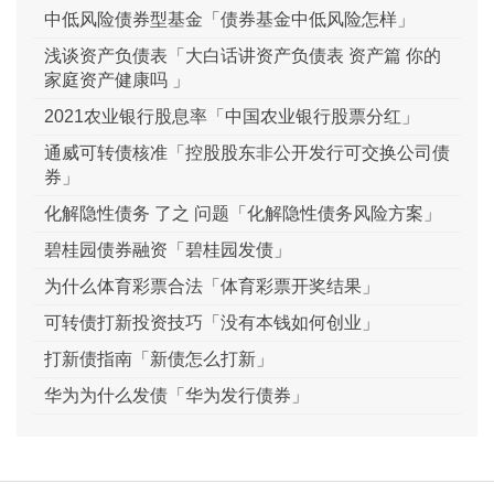
中低风险债券型基金「债券基金中低风险怎样」
浅谈资产负债表「大白话讲资产负债表 资产篇 你的
家庭资产健康吗 」
2021农业银行股息率「中国农业银行股票分红」
通威可转债核准「控股股东非公开发行可交换公司债
券」
化解隐性债务 了之 问题「化解隐性债务风险方案」
碧桂园债券融资「碧桂园发债」
为什么体育彩票合法「体育彩票开奖结果」
可转债打新投资技巧「没有本钱如何创业」
打新债指南「新债怎么打新」
华为为什么发债「华为发行债券」