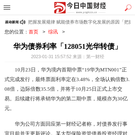
转债」
把握发展规律 赋能债券市场数字化发展的原因「把握成事
您的位置：
首页
>
综讯
>
华为债券利率「128051光华转债」
2023-01-31 15:57:52 来源：第一财经
10月23日，华为境内首期中票“19华为MTN001”正
式完成发行，最终票面利率定在3.48%，全场认购倍数3.
08倍，边际倍数35.5倍，并将于10月25日正式上市交
易。后续建行将承销华为的第二期中票，规模亦为30亿
元。
华为公司方面回应第一财经记者称，对债券发行事
宜目前并无更新评论。某大型保险资管债券投资经理对