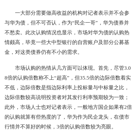
一大部分需要做高收益的机构对记者表示并不会参
与华为债，但不可否认，作为“民企一哥”，华为债券并
不愁卖。此次认购情况也显示，市场对华为债的认购热
情颇高，毕竟一些大中型银行的自营账户及部分公募基
金，对这类债券仍有不小的需求。
市场认购的热情从几方面可以体现。首先，尽管3.0
8倍的认购倍数称不上“超高”，但35.5倍的边际倍数着实
不低，边际倍数是指边际利率上投标量与中标量之比，
边际倍数较高说明投资者对其发行利率预期较为一致；
此外，市场人士也对记者表示，一般地方国企如果有2倍
的认购就算有些热度的了，华为作为民企龙头，在债市
行情并不算好的时候，3倍的认购倍数较为亮眼。