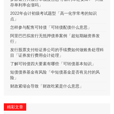
存单利率会涨吗」
2022年会计初级考试题型「高一化学常考的知识
点」
怎样参与配售可转债「可转债配债什么意思」
阿里巴巴拟发行无抵押债券案例「超短期融资券发
行」
发行股票支付给证券公司的手续费如何做账务处理科
目「证券发行费用会计处理」
了解可转债四大要素有哪些「可转债基本知识」
短债债券基金有风险「中短债基金是否有兑付的风
险」
财政紧缩会导致「财政吃紧是什么意思」
精彩文章