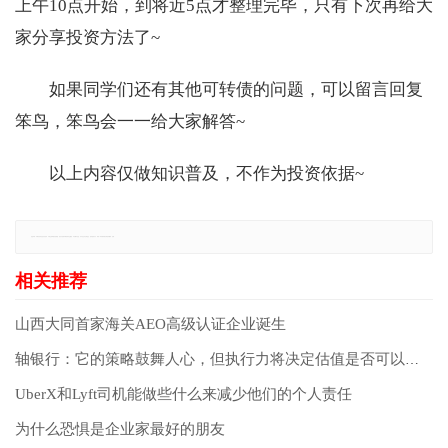
上午10点开始，到将近5点才整理完毕，只有下次再给大
家分享投资方法了~
如果同学们还有其他可转债的问题，可以留言回复
笨鸟，笨鸟会一一给大家解答~
以上内容仅做知识普及，不作为投资依据~
免责声明：本网站所有信息仅供参考，不做交易和服务的根据，如自行使用本网资料发生偏差，本站概不负责，亦不负任何法律责任。如有侵权行为，请第一时间联系我们修改或删除，多谢。
山西大同首家海关AEO高级认证企业诞生
轴银行：它的策略鼓舞人心，但执行力将决定估值是否可以提高
UberX和Lyft司机能做些什么来减少他们的个人责任
为什么恐惧是企业家最好的朋友