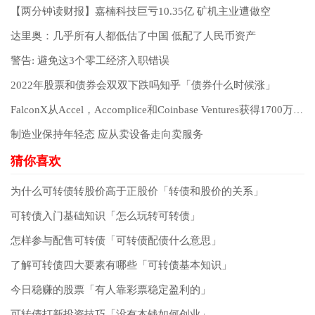
【两分钟读财报】嘉楠科技巨亏10.35亿 矿机主业遭做空
达里奥：几乎所有人都低估了中国 低配了人民币资产
警告: 避免这3个零工经济入职错误
2022年股票和债券会双双下跌吗知乎「债券什么时候涨」
FalconX从Accel，Accomplice和Coinbase Ventures获得1700万美元资金，用于加密交易平台
制造业保持年轻态 应从卖设备走向卖服务
为什么可转债转股价高于正股价「转债和股价的关系」
可转债入门基础知识「怎么玩转可转债」
怎样参与配售可转债「可转债配债什么意思」
了解可转债四大要素有哪些「可转债基本知识」
今日稳赚的股票「有人靠彩票稳定盈利的」
可转债打新投资技巧「没有本钱如何创业」