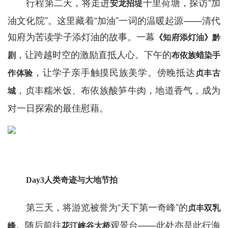
行程第二天，将走进
十里荷塘，探访“加
安龙招堤
油文化院”。这里藏着“加油”一词的温暖起源——清代
知府为苦读学子添灯油的故事。一幕
《知府添灯油》黔
，让跨越时空的激励直抵人心。下午的
剧
布依族蜡染手
，让学子亲手触摸民族美学。傍晚抵达
作体验
贞丰古
，贞丰糯米饭、布依族酸笋牛肉，地道香气，成为
城
对一日探索的最佳慰藉。
Day3人类奇迹与大地节拍
第三天，将游览被誉为“天下第一奇峰”的
贞丰双乳
。随后前往
观景台——此处亦是此行海
峰
花江峡谷大桥