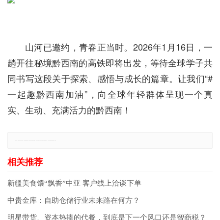
山河已邀约，青春正当时。2026年1月16日，一
趟开往秘境黔西南的高铁即将出发，等待全球学子共
同书写这段关于探索、感悟与成长的篇章。让我们“#
一起趣黔西南加油”，向全球年轻群体呈现一个真
实、生动、充满活力的黔西南！
免责声明：本网站所有信息仅供参考，不做交易和服务的根据，如自行使用本网资料发生偏差，本站概不负责，亦不负任何法律责任。如有侵权行为，请第一时间联系我们修改或删除，多谢。
新疆美食馕“飘香”中亚 客户线上洽谈下单
中贵金库：自助仓储行业未来路在何方？
明星带货、资本热捧的代餐，到底是下一个风口还是智商税？