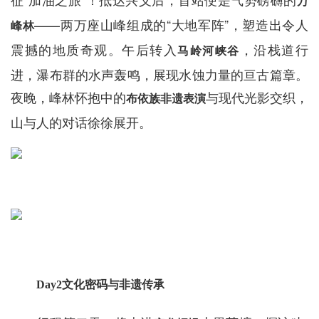
万
——两万座山峰组成的“大地军阵”，塑造出令人
峰林
震撼的地质奇观。午后转入
，沿栈道行
马岭河峡谷
进，瀑布群的水声轰鸣，展现水蚀力量的亘古篇章。
夜晚，峰林怀抱中的
与现代光影交织，
布依族非遗表演
山与人的对话徐徐展开。
Day2文化密码与非遗传承