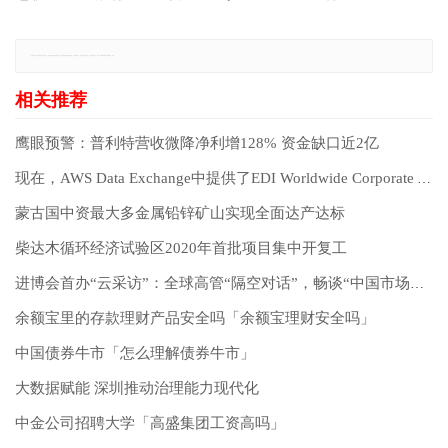
免责声明：本网站所有信息仅供参考，不做交易和服务的根据，如自行使用本网资料发生偏差，本站概不负责，亦不负任何法律责任。如有侵权行为，请第一时间联系我们修改或删除，多谢。
鹰眼预警：普利特营收微降净利增128% 资金缺口近2亿
现在，AWS Data Exchange中提供了EDI Worldwide Corporate Actions和证券参考数据服务。
蒙古国中资最大多金属铅锌矿山实现全面达产达标
柴达木循环经济试验区2020年首批项目集中开复工
进博会首办“云采访”：全球高管“隔空对话”，畅谈“中国市场猜想”
余额宝里的存款理财产品安全吗「余额宝理财安全吗」
中国债券牛市「怎么理解债券牛市」
大数据赋能 深圳推动治理能力现代化
中金公司招聘大学「高盛集团工资高吗」